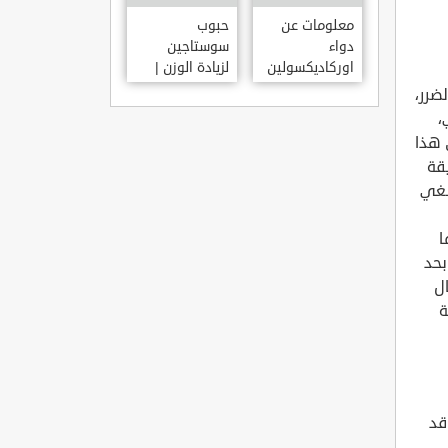
معلومات عن
حبوب
دواء
سوستاجين
اوركاديكسولين
لزيادة الوزن |
ORCHADEXOLINE
دواء سوستاجين
ضرر،
أفضل برشام
،
للتسمين
 هذا
 من الأنف لمدة تزيد عن 20 دقيقة
بغي
ا
بحد
ل
ة
قد