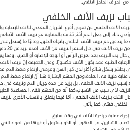
من انحراف الحاجز الأنفي.
اب نزيف الأنف الخلفي
زيف الأنف الخلفي عن تعرض أفرع الشريان المغذي للأنف للإصابة وال
دي ذلك إلى جعل الدم أكثر كثافة بالمقارنة مع نزيف الأنف الأمامي
ما يتدفق دم نزيف الأنف الخلفي باتجاه الحلق، وغالبًا ما يُستدل على
النوع من نزيف الأنف في حال استمر النزيف
حال بدء النزيف بعد تعرض الرأس أو الوجه للإصابة أو الضرب، وهنا ين
رعاية الطبية فقد يكون الأنف مكسورًا، وفي الحقيقة إنّ نزيف الأنف
ي يظهر بشكل شائع أكثر لدى كبار السن ومرضى ارتفاع ضغط الدم مم
عناية طبية في العادة،ومن المهم الإشارة هنا أنّ ارتفاع ضغط الدم 
ا يُسبب نزيف الأنف الخلفي بل يزيد من مدة جريان الدم ونزيفه في حا
النزيف لأي سبب من الأسباب،كما أنّه من المهم تلقي المساعدة الطبي
 الشك بنزيف الأنف الخلفي، أمّا فيما يتعلق بالأسباب الأخرى لنزيف
 الخلفي فهي كما يأتي:
إجراء عملية جراحية للأنف في وقت سابق.
تصلب الشرايين، من الدهون أو الكوليسترول أو غيرها من المواد التي 
تتراكم في الشرايين.