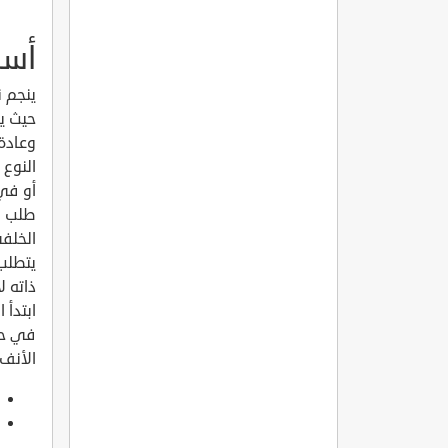
أسب
ينجم ن
حيث يؤ
وعادة 
أو في 
طلب ال
الخلف
يتطلب 
ذاته ل
ابتدأ 
في حال
الأنف