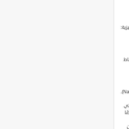
(بالإنجليزية:
اط
ثي
روف أيضًا
بين