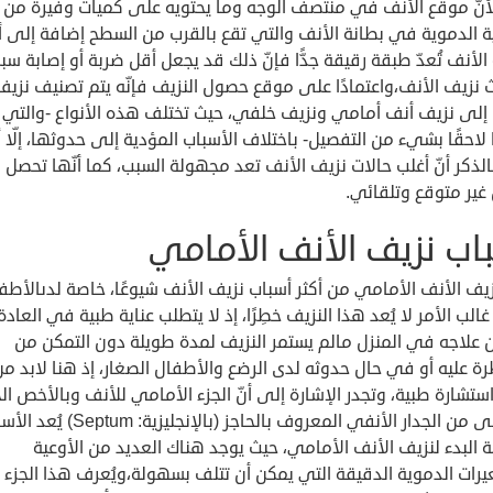
 لأنّ موقع الأنف في منتصف الوجه وما يحتويه على كميات وفيرة من
ة الدموية في بطانة الأنف والتي تقع بالقرب من السطح إضافة إلى أن
الأنف تُعدّ طبقة رقيقة جدًّا فإنّ ذلك قد يجعل أقل ضربة أو إصابة سببً
 نزيف الأنف،واعتمادًا على موقع حصول النزيف فإنّه يتم تصنيف نزيف
 إلى نزيف أنف أمامي ونزيف خلفي، حيث تختلف هذه الأنواع -والتي 
 لاحقًا بشيء من التفصيل- باختلاف الأسباب المؤدية إلى حدوثها، إلّا أن
الذكر أنّ أغلب حالات نزيف الأنف تعد مجهولة السبب، كما أنّها تحصل
غير متوقع وتلقائي.
اب نزيف الأنف الأمامي
يف الأنف الأمامي من أكثر أسباب نزيف الأنف شيوعًا، خاصة لدىالأطف
لب الأمر لا يُعد هذا النزيف خطِرًا، إذ لا يتطلب عناية طبية في العادة
 علاجه في المنزل مالم يستمر النزيف لمدة طويلة دون التمكن من
ة عليه أو في حال حدوثه لدى الرضع والأطفال الصغار، إذ هنا لابد من
تشارة طبية، وتجدر الإشارة إلى أنّ الجزء الأمامي للأنف وبالأخص ا
السفلى من الجدار الأنفي المعروف بالحاجز (بالإنجليزية: m
البدء لنزيف الأنف الأمامي، حيث يوجد هناك العديد من الأوعية
يرات الدموية الدقيقة التي يمكن أن تتلف بسهولة،ويُعرف هذا الجزء 