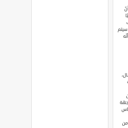
ّ
ا
سيتم
ّه
ال،
لجهة
Septu) يُعد الأساس
من