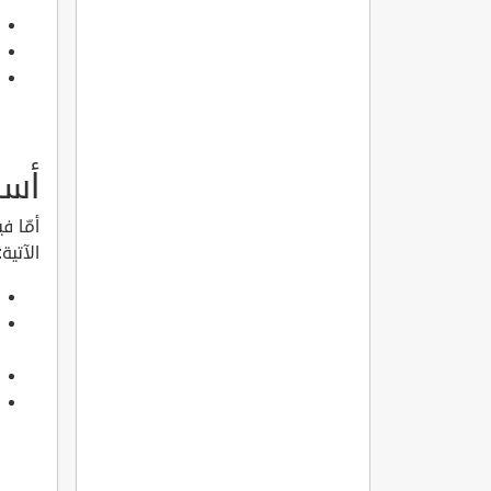
أسب
أمّا ف
الآتية: