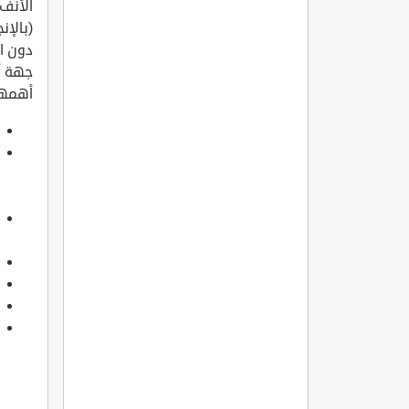
دون ا
جهة أخ
أهمها