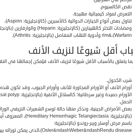
نقص الكالسيوم.
التعرض لمواد كيميائية مهيجة.
تناول بعض أنواع الخيارات الدوائية كالأسبرين (كالإنجليزية: Aspirin)،
ومضادات التخثر كالهيبارين (كالإنجليزية: Heparin) والوارفارين 
Warfarin)،&rlm وأدوية التهاب المفاصل (بالإنجليزية: Arthritis).
اب أقل شيوعًا لنزيف الأنف
يما يتعلق بالأسباب الأقل شيوعًا لنزيف الأنف فيُمكن إجمالها في النق
شرب الكحول.
أورام الأنف أو الأورام المجاورة للأنف وأورام الجيوب، وقد تكون هذه
الأورام حميدة وغير سرطانية؛ كالسلائل الأنفية (بالإنجليزية: Nasal polyp).
الحمل.
بعض الأمراض الجينية، ونذكر منها حالة توسع الشعيرات النزيفي الورا
(بالإنجليزية: Hereditary Hemorrhagic Telangiectasia)، المع
باسم مرض أوسلر ويبر-روندو (بالإنجليزية:
Osler&ndashWeber&ndashRendu disease)،الذي يمكن توراثه 