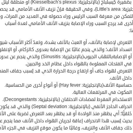
الأنف بضَفيرة كِيسِلباخ (بالإنجليزية: Kiesselbach's plexus) أو منطقة ليتل
(بالإنجليزية: Little's area)، وفي الحقيقة فإنّ نزيف الأنف الأمامي قد يح
لتمكن من معرفة السبب الرئيس وراء حصوله في العديد من المرات، و
رى قد يرجع السبب وراء الإصابة بنزيف الأنف الأمامي لعدة أسباب
:
التعرض لإصابة بالأنف، أو العبث بالأنف بشدة، وتعدّ أكثر الأسباب شيوعً
انسداد الأنف؛ والذي ينجم غالبًا عن الإصابة بعدوى كالزكام، أو الإنفلون
أو الإصابةبالتهاب الجيوب(بالإنجليزية: Sinusitis) والذي ينجم عن ع
في الفتحات المملوءة بالهواء داخل عظام الخد والجبين.
التعرض لهواء جاف أو ارتفاع درجة الحرارة الذي قد يُسبب جفاف المن
داخل الأنف.
حساسية الأنف(بالإنجليزية: Hay fever) أو أنواع أخرى من الحساسية.
المكوث في المرتفعات العالية.
الاستخدام المفرط لمضادات الاحتقان (بالإنجليزية: Decongestants).
انحراف الحاجز الأنفي (بالإنجليزية: Septal deviation) والذي قد يكو
خَلقيًّا؛ أي يظهر منذ الولادة أو قد يظهر بعد التعرض لضربة على الأ
بحيث يُسبب هذا الانحراف إعاقة لجريان الهواء داخل الأنف مما ينجم ع
ذلك جفاف الأنف والنزيف، وغالبًا ما يكون موقع النزيف في الجزء ال