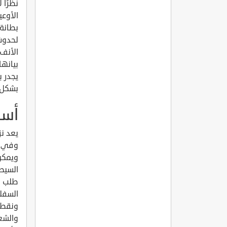
نظرًا
الأوعي
بطانة 
لحدوث
الأنف
بيانها
يجدر ب
بشكل 
أسب
يعد نز
وفي غا
ويمكن
السيطر
طلب اس
ونقطة 
والشع