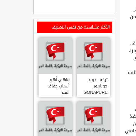
صل
من
الأكثر مشاهدة من نفس التصنيف
ا.
زا،
دوى
طقة
تركيب دواء
ماهي أهم
جونابيور
أسباب جفاف
GONAPURE
الفم
ودواعي
استخدامه
ن
نف؛
ن
أمامي