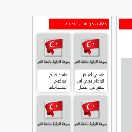
مقالات من نفس التصنيف
ماهي أعراض
ماهو كريم
الوحام وفي أي
افوكوم
شهر من الحمل
استخداماته
يبدأ
وآثاره الجانبية