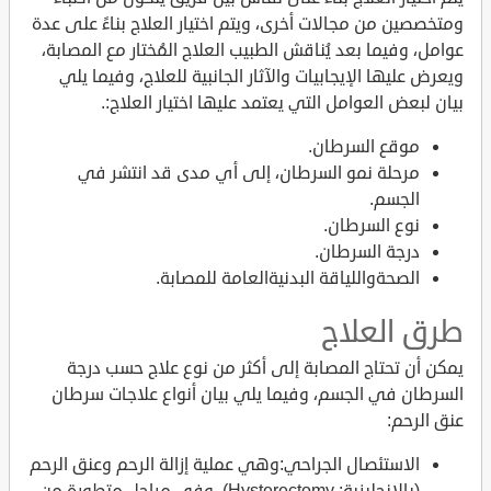
ومتخصصين من مجالات أخرى، ويتم اختيار العلاج بناءً على عدة
عوامل، وفيما بعد يُناقش الطبيب العلاج المُختار مع المصابة،
ويعرض عليها الإيجابيات والآثار الجانبية للعلاج، وفيما يلي
بيان لبعض العوامل التي يعتمد عليها اختيار العلاج:.
موقع السرطان.
مرحلة نمو السرطان، إلى أي مدى قد انتشر في
الجسم.
نوع السرطان.
درجة السرطان.
الصحةواللياقة البدنيةالعامة للمصابة.
طرق العلاج
يمكن أن تحتاج المصابة إلى أكثر من نوع علاج حسب درجة
السرطان في الجسم، وفيما يلي بيان أنواع علاجات سرطان
عنق الرحم:
الاستئصال الجراحي:وهي عملية إزالة الرحم وعنق الرحم
(بالإنجليزية: Hysterectomy)، وفي مراحل متطورة من