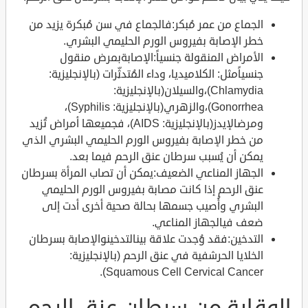
الجماع من عمر مُبكر:فالجماع في سن مُبكرة يزيد من
خطر الإصابة بفيروس الورم الحليمي البشري.
الأمراض المنقولة جنسياً:الإصابةبمرض منقول
جنسياًمثل: الكلاميديا، وداء المُتدثِّرات (بالإنجليزية:
Chlamydia)،والسيلان(بالإنجليزية:
Gonorrhea)،والزهري(بالإنجليزية: Syphilis)،
ومرضالإيدز(بالإنجليزية: AIDS)، فجميعها أمراض تُزيد
من خطر الإصابة بفيروس الورم الحليمي البشري الذي
يمكن أن يُسبب سرطان عنق الرحم فيما بعد.
الجهاز المناعي الضعيف:يمكن أن تصاب المرأة بسرطان
عنق الرحم إذا كانت مصابة بفيروس الورم الحليمي
البشري وأُصيب جسمها بحالة صحية أخرى أدت إلى
ضعف فيالجهاز المناعي.
التدخين:فقد وُجدت علاقة بينالتدخينوالإصابة بسرطان
الخلايا الحرشفية في عنق الرحم (بالإنجليزية:
Squamous Cell Cervical Cancer).
الوقاية من سرطان عنق الرحم