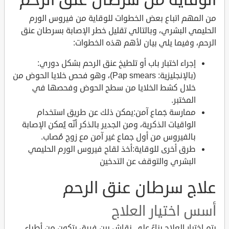
من المهم اتباع بعض الخطوات للوقاية من فيروس الورم
الحليمي البشري، وبالتالي تقليل خطر الإصابة بسرطان عنق
الرحم، وفيما يلي بيان لأهم هذه الخطوات:
إجراء اختبار باب أو تلطيخ عنق الرحم بشكل دوري:
(بالإنجليزية: Pap smears)، وهو فحص خلايا الحوض من
خلال كشط الخلايا من سطح الحوض وفحصها في
المختبر.
ممارسة جَماع آمن:يمكن ذلك عن طريق استخدام
الواقيات الذكرية، ومن الجدير بالذكر أنّه يُمكن الإصابة
بالفيروس من أول جماع غير آمن مع زوج مُصاب.
طرق أخرى للوقاية:أخذ لقاح فيروس الورم الحليمي
البشري والتوقف عن التدخين
علاج سرطان عنق الرحم
أسس اختيار العلاج
يتم اختيار العلاج بناءً على نقاش بين فريق يتكون من أطباء