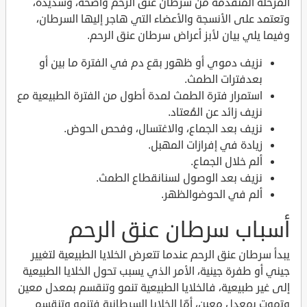
المرحلة المتقدمة من سرطان عنق الرحم واضحة، وشديدة،
وتعتمد على الأنسجة والأعضاء التي هاجر إليها السرطان،
وفيما يلي بيان لأبز أعراض سرطان عنق الرحم.
نزيف دموي أو ظهور بقع دم في الفترة ما بين أو
بعدفترات الطمث.
استمرار فترة الطمث لمدة أطول من الفترة الطبيعية مع
نزيف زائد عن المُعتاد.
نزيف بعد الجماع، والاغتسال، وفحص الحوض.
زيادة في إفرازات المهبل.
ألم خلال الجماع.
نزيف بعد الوصول لسنانقطاع الطمث.
ألم في الحوضوالظهر.
أسباب سرطان عنق الرحم
يبدأ سرطان عنق الرحم عندما تتعرض الخلايا الطبيعية لتغيير
جيني أو طفرة جينية، الأمر الذي يسبب تحول الخلايا الطبيعية
إلى غير طبيعية، فالخلايا الطبيعية تنمو وتنقسم بمعدل معين
وتموت بمعدل معين، أمّا الخلايا السرطانية فتنمو وتنقسم