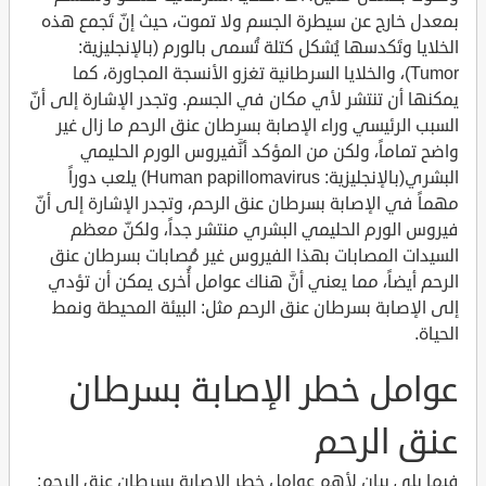
بمعدل خارج عن سيطرة الجسم ولا تموت، حيث إنّ تَجمع هذه
الخلايا وتَكدسها يُشكل كتلة تُسمى بالورم (بالإنجليزية:
Tumor)، والخلايا السرطانية تغزو الأنسجة المجاورة، كما
يمكنها أن تنتشر لأي مكان في الجسم. وتجدر الإشارة إلى أنّ
السبب الرئيسي وراء الإصابة بسرطان عنق الرحم ما زال غير
واضح تماماً، ولكن من المؤكد أنَّفيروس الورم الحليمي
البشري(بالإنجليزية: Human papillomavirus) يلعب دوراً
مهماً في الإصابة بسرطان عنق الرحم، وتجدر الإشارة إلى أنّ
فيروس الورم الحليمي البشري منتشر جداً، ولكنّ معظم
السيدات المصابات بهذا الفيروس غير مُصابات بسرطان عنق
الرحم أيضاً، مما يعني أنَّ هناك عوامل أُخرى يمكن أن تؤدي
إلى الإصابة بسرطان عنق الرحم مثل: البيئة المحيطة ونمط
الحياة.
عوامل خطر الإصابة بسرطان
عنق الرحم
فيما يلي بيان لأهم عوامل خطر الإصابة بسرطان عنق الرحم: