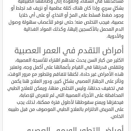
مساعدتها في الشفاء، والعودة إلى وظائفها الطبيعية
بشكلٍ سريعٍ، وإذا كان هناك كتلة عظمية أو نزيف قد تجلط أو
وجود ضغط مُسلط على المخ أو النخاع، أو على أي خلايا
عصبية، فيجب التخلص منه؛ حتى نوفر للأعصاب سهولة وصول
الدم المحمل بالأكسجين إليها، وكذلك المواد الغذائية
والأدوية.
أمراض التقدم في العمر العصبية
الكثير من كبار السن يحدث عندهم اهتراء للأنسجة العصبية،
وتتقلص قدرتها في القيام بأعمالها على أكمل وجه، وتعتبر
هذه الأمراض غير حادة، لكنها تتفاقم وتتطور مع مرور الوقت،
وتأثر على الجهاز العصبي بشكلٍ كبير، ودور العلاج هنا يكمن
في تخفيف حدتها، وليس التخلص منها، ويمكن للعلاج الطبي
المحافظة على الأجزاء العصبية التي لم تتعرض للإصابة،
فيحفزها ويمنع سقوطها لأطول فترة ممكنة، لذلك يجب
على المريض الالتزام بالعلاج الطبي الموصوف من قبل طبيبه
الخاص.
أمراض التطور الورمي العصبي