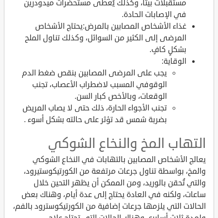
مستقبلات بيتا، وكذلك يُعطى مستحضرات ميدودرين
في الإصابات الحادة.
غذاء الأشخاص المصابين بالمرض:يحتاج الأشخاص
المرضى إلى الكثير من السوائل، وكذلك تناول الملح
بشكلٍ كافٍ.
الوقاية:
يجب على المرضى المصابين بنقص ضغط الدم
الوقوفي المسبب لاضطراب الأعصاب، تجنب
الوقعات، وبالأخص كبار السن.
تجنب الأجواء الحارة، ذلك حتى لا يصاب المريض
بضربة شمس قد تؤثر على حالته بشكل أسوء .
التهاب المخ والنخاع الشوكي
يعالج الأشخاص المصابين بالتهابات في النخاع الشوكي
والمخ، بواسطة تناول جرعات مرتفعة من الكورتيكوستيرود،
والتي تُحقن بالوريد، ومن الممكن أن يظهر التحين خلال
ساعات، ولكنه في العادة يحتاج إلى عدة أيام، وهناك بعض
الحالات التي يلزمها جرعات إضافية من الكورتيكوسترود بالفم،
ولمدة ثلاث أسابيع، وهناك الحالات التي تحتاج علاج