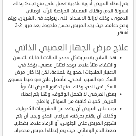
يتم إعطاء المريض أدوية علاجية تعمل على منع تجلط؛ وذلك
لسيولة الدم، وهناك العمليات الجراحية للرأب الوعائي
الدموي، وذلك لإزالة الانسداد الذي يتواجد في الشريان، ويتم
وضع دعامة، حيث يجد المريض تحسن ملحوظ، بعد مرور 2-3
أشهر.
علاج مرض الجهاز العصبي الذاتي
هذا العلاج يقدم بشكلٍ محددٍ للحالات القابلة للتحسن
والشفاء، مثلاً عندما يوجد اعتلال عصبي، يؤخذ في
الاعتبار العلاجات المحورية للمناعة، لكن إذا كان مرض
السكر هو السبب التحتي، فأفضل علاج هو ضبط مستوى
السكر في الدم، وذلك لمنع تدهور المرض للأسوأ.
بعض المرضى لا يتحمل الوقوف، وهنا بتم إعطاء
المريض كميات كافية من السوائل والملح.
يجب على المريض أن يبتعد عن المشروبات الكحولية،
وكذلك أن يهتم بحركته، فيراعي الحذر، ويجب أن يتم
تشجيع المريض على الجلوس، أو الرقاد عندما يضطرب
ضغط الدم الوقائي، حيث يتم إعطاء المريض محصرات