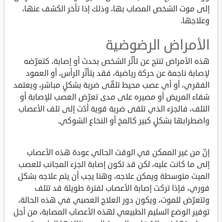
إلى موت الشخص المصاب بها، وذلك إذا تأخر الكشف عنها،
وعلاجها.
الأمراض الرضوضية
هذه الأمراض تنتج عن تأثّر الشخص بحدث أو إصابة، كتعرّضه
لإصابة ناجمة عن حركة رياضية، فقد يتأثّر الرأس، أو العمود
الفقري، أو أي عصب محيط تلقّى ضربة بشكلٍ مباشر، ويعتمد
شفاء المريض أو مصيره على مدى تعرّض العصب للإصابة أو
التلف، فالجزء الذي تلقى ضربة قوية أدّت إلى تلف الأعصاب
واضطرابها بشكلٍ كبير كالمخ أو النخاع الشوكي.
إنّ من غير الممكن في الوقت الحالي عودة هذه الأعصاب
إلى ما كانت عليه، لكن قد تكون إصابة الجزء المجانب للعصب
الميت متوسطة ويمكن علاجه، وهنا يجب أن يتم علاجه بشكل
فوري، فإذا تركت إصابة الأعصاب لفترة طويلة قد تتلف
وتتعرّض للموت، ويكون دور العلاج العصبي في هذه الحالة،
توفير الوضع السليم الطبيعي لهذه الأعصاب المصابة، من أجل