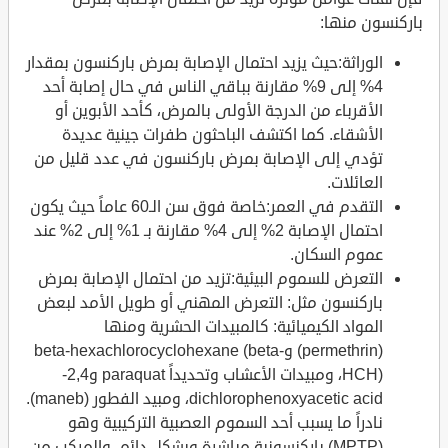
باركنسون منها:
الوراثة:حيث يزيد احتمال الإصابة بمرض باركنسون بمقدار
4% إلى 9% مقارنة بباقي الناس في حال إصابة أحد
الأقرباء من الدرجة الأولى بالمرض، كأحد الأبوين أو
الأشقاء. كما اكتشف الباحثون طفرات جينية عديدة
تؤدي إلى الإصابة بمرض باركنسون في عدد قليل من
العائلات.
التقدم في العمر:خاصة فوق سن الـ60 عاماً حيث يكون
احتمال الإصابة 2% إلى 4% مقارنة بـ 1% إلى 2% عند
عموم السكان.
التعرض للسموم البيئية:تزيد من احتمال الإصابة بمرض
باركنسون مثل: التعرض المهني أو طويل الأمد لبعض
المواد الكيميائية: كالمبيدات الحشرية ومنها
(permethrin) وbeta-hexachlorocyclohexane (beta-
HCH)، ومبيدات الأعشاب وتحديداً paraquat و2,4-
dichlorophenoxyacetic acid، ومبيد الفطور (maneb).
نادراً ما يسبب أحد السموم العصبية التركيبية وهو
(MPTP) باركنسونية مباشرة وبشكل دائم، والمركب من