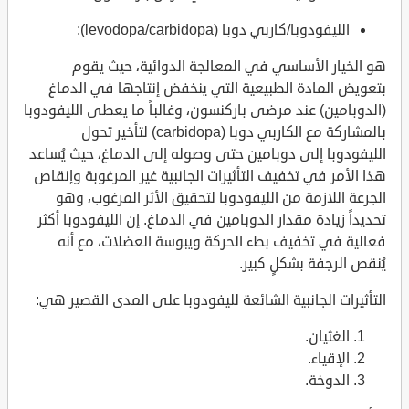
الليفودوبا/كاربي دوبا (levodopa/carbidopa):
هو الخيار الأساسي في المعالجة الدوائية، حيث يقوم
بتعويض المادة الطبيعية التي ينخفض إنتاجها في الدماغ
(الدوبامين) عند مرضى باركنسون، وغالباً ما يعطى الليفودوبا
بالمشاركة مع الكاربي دوبا (carbidopa) لتأخير تحول
الليفودوبا إلى دوبامين حتى وصوله إلى الدماغ، حيث يُساعد
هذا الأمر في تخفيف التأثيرات الجانبية غير المرغوبة وإنقاص
الجرعة اللازمة من الليفودوبا لتحقيق الأثر المرغوب، وهو
تحديداً زيادة مقدار الدوبامين في الدماغ. إن الليفودوبا أكثر
فعالية في تخفيف بطء الحركة ويبوسة العضلات، مع أنه
يُنقص الرجفة بشكلٍ كبير.
التأثيرات الجانبية الشائعة لليفودوبا على المدى القصير هي:
الغثيان.
الإقياء.
الدوخة.