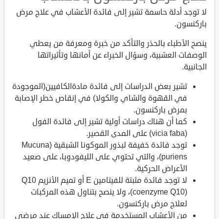
لا توجد أدلة حاسمة تشير إلى فائدة الأعشاب في علاج مرض
باركنسون.
ينصح الأطباء بالحذر والتأكد من خبرة ومعرفة من يعطي
الوصفات العشبية، وسؤال الخبراء عن أمانها وتأثيراتها
الجانبية.
تشير بعض الدراسات إلى فائدة مادةالكافيين(الموجودة
في القهوة والشاي والكولا) في إنقاص خطر الإصابة
بمرض باركنسون.
كما أن هناك دراسات أولية تشير إلى فائدة الفول
(vicia faba) على المدى القصير.
توجد فائدة خفيفة لبذور الموكونا الشبقية (Mucuna
puriens)، والتي تحتوي على الليفودوبا، على صعيد
الأعراض الحركية.
لا توجد فائدة مثبتة للفيتامين E أو تميم الأنزيم Q10
(coenzyme Q10)، ولا ينصح بتناول هذه المركبات
لعلاج مرض باركنسون.
من الأعشاب المستخدمة في علاج الإمساك عند مرضى