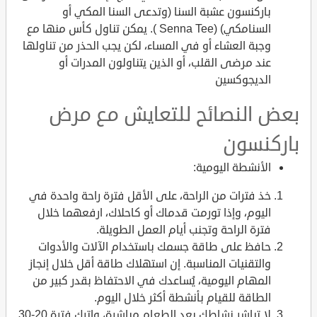
باركنسون عشبة السنا (وتدعى السنا المكي أو
السنامكي) (Senna Tee ). يمكن تناول كأس منها مع
وجبة العشاء أو في المساء، لكن يجب الحذر من تناولها
عند مرضى القلب، أو الذين يتناولون المدرات أو
الديجوكسين
بعض النصائح للتعايش مع مرض
باركنسون
الأنشطة اليومية:
خذ فترات من الراحة، على الأقل فترة راحة واحدة في
اليوم، وإذا تورمت قدماك أو كاحلاك، ارفعهما خلال
فترة الراحة وتجنب أيام العمل الطويلة.
حافظ على طاقة جسمك باستخدام الآلات والأدوات
والتقنيات المناسبة. إن استهلاك طاقة أقل خلال إنجاز
المهام اليومية، يُساعدك في الاحتفاظ بقدر كبير من
الطاقة للقيام بأنشطة أكثر خلال اليوم.
لا تباشر نشاطك بعد الطعام مباشرة، واترك فترة 20-30