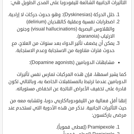
التأثيرات الجانبية الشائعة لليفودوبا على المدى الطويل هي:
خلل الحركة (Dyskinesias): وهو حدوث حركات لا إرادية.
اضطرابات نفسية وعقلية كالهذيان (delirium)
والهلاوس البصرية (visual hallucinations) وجنون
الارتياب (paranoia).
يمكن أن يضعف تأثير الدواء بعد سنوات من العلاج، مع
حدوث فترات متناوبة من الاستجابة وعدم الاستجابة.
مشابهات الدوبامين (Dopamine agonists):
كما يشير اسمها، فإن هذه المركبات تمارس نفس تأثيرات
الدوبامين عندما ترتبط بالمستقبلات الخاصة به، وبالتالي تكون
قادرة على تخفيف الأعراض الناتجة عن انخفاض مستوياته.
إنها أقل فعالية من الليفودوبا/كاربي دوبا، وتتشابه معه من
حيث التأثيرات الجانبية. نذكر من هذه الأدوية التي تستخدم عند
مرضى باركنسون:
Pramipexole (يُعطى فموياً).