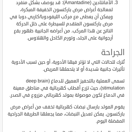
الأمانتادين (Amantadine): قد يوصف بشكل منفرد
لمعالجة أعراض مرض باركنسون الخفيفة المبكرة،
ويمكن أن يعطى مع مركب الليفودوبا/كاربي دوبا في
مرض باركنسون المتقدم للسيطرة على خلل الحركة
الناتج عن هذا المركب. من أعراضه الجانبية ظهور بقع
أرجوانية على الجلد، وتورم الكاحل والهلاوس.
الجراحة
تُترك للحالات التي لا تؤثر فيها الأدوية، أو حين تسبب الأدوية
تأثيرات جانبية شديدة أو لا يتحملها المريض.
تسمى العملية بالتحفيز العميق للدماغ (deep brain
stimulation)، حيث تزرع أقطاب كهربائية في مناطق معينة
في الدماغ تكون موصولة بمولد كهربائي مزروع في الصدر.
يقوم المولد بارسال نبضات كهربائية تخفف من أعراض مرض
باركنسون. يمكن تعديل النبضات، مما يجعلها الطريقة الجراحية
المفضلة اليوم.