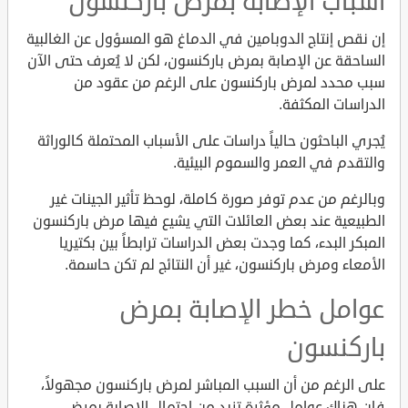
أسباب الإصابة بمرض باركنسون
إن نقص إنتاج الدوبامين في الدماغ هو المسؤول عن الغالبية
الساحقة عن الإصابة بمرض باركنسون، لكن لا يُعرف حتى الآن
سبب محدد لمرض باركنسون على الرغم من عقود من
الدراسات المكثفة.
يُجري الباحثون حالياً دراسات على الأسباب المحتملة كالوراثة
والتقدم في العمر والسموم البيئية.
وبالرغم من عدم توفر صورة كاملة، لوحظ تأثير الجينات غير
الطبيعية عند بعض العائلات التي يشيع فيها مرض باركنسون
المبكر البدء، كما وجدت بعض الدراسات ترابطاً بين بكتيريا
الأمعاء ومرض باركنسون، غير أن النتائج لم تكن حاسمة.
عوامل خطر الإصابة بمرض
باركنسون
على الرغم من أن السبب المباشر لمرض باركنسون مجهولاً،
فإن هناك عوامل مؤثرة تزيد من احتمال الإصابة بمرض