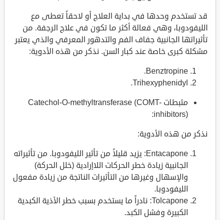
قد تستخدم وحدها في بداية العلاج أو لاحقاً تعطى مع
الليفودوبا، وهي فعالة أكثر ما تكون في علاج الرجفة. من
تأثيراتها الجانبية جفاف الفم والتدهور المعرفي والذي يعتبر
مشكلة كبرى خاصة عند كبار السن. نذكر من هذه الأدوية:
Benztropine.
Trihexyphenidyl.
مثبطات Catechol-O-methyltransferase (COMT-
inhibitors):
نذكر من هذه الأدوية:
Entacapone: يزيد قليلاً من تأثير الليفودوبا. من تأثيراته
الجانبية زيادة خطر الحركات اللاإرادية (خلل الحركة)
والإسهال وغيرها من التأثيرات الناتجة من زيادة مفعول
الليفودوبا.
Tolcapone: نادراً ما يستخدم بسبب خطر الأذية الكبدية
الكبيرة وفشل الكبد.