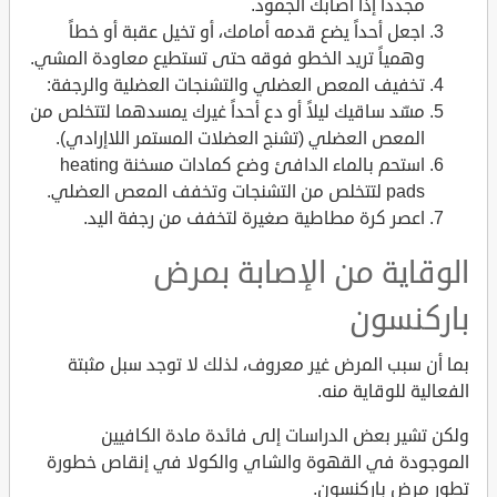
مجدداً إذا أصابك الجمود.
اجعل أحداً يضع قدمه أمامك، أو تخيل عقبة أو خطاً
وهمياً تريد الخطو فوقه حتى تستطيع معاودة المشي.
تخفيف المعص العضلي والتشنجات العضلية والرجفة:
مسّد ساقيك ليلاً أو دع أحداً غيرك يمسدهما لتتخلص من
المعص العضلي (تشنج العضلات المستمر اللاإرادي).
استحم بالماء الدافئ وضع كمادات مسخنة heating
pads لتتخلص من التشنجات وتخفف المعص العضلي.
اعصر كرة مطاطية صغيرة لتخفف من رجفة اليد.
الوقاية من الإصابة بمرض
باركنسون
بما أن سبب المرض غير معروف، لذلك لا توجد سبل مثبتة
الفعالية للوقاية منه.
ولكن تشير بعض الدراسات إلى فائدة مادة الكافيين
الموجودة في القهوة والشاي والكولا في إنقاص خطورة
تطور مرض باركنسون.