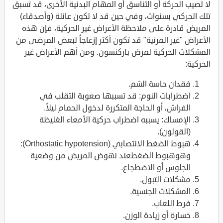
لا تصيب الحركة أو التناسق أو المهام البدنية الأخرى، قد تسبق
تلك الحركي بسنوات، وفي حين قد لا تكون عائلة (وأصدقاء)
المريض قادرة على ملاحظة الأعراض غير الحركية، فإن هذه
الأعراض "غير المرئية" قد تكون أكثر إزعاجاً لبعض المرضى من
المشكلات الحركية لمرض باركنسون. ومن أهم الأعراض غير
الحركية:
فقدان حاسة الشم.
اضطرابات النوم: قد تسببها صعوبة التقلب في
الفراش، أو الحاجة المتكررة لدخول الحمام ليلاً.
الإمساك: يسببه اضطراب حركية الأمعاء الغليظة
(القولون).
هبوط الضغط الانتصابي (Orthostatic hypotension):
وهوهبوط الضغطعند نهوض المريض من وضعية
الجلوس أو الاضطجاع.
مشكلات التبول.
المشكلات الجنسية.
فرط اللعاب.
خسارة أو زيادة الوزن.