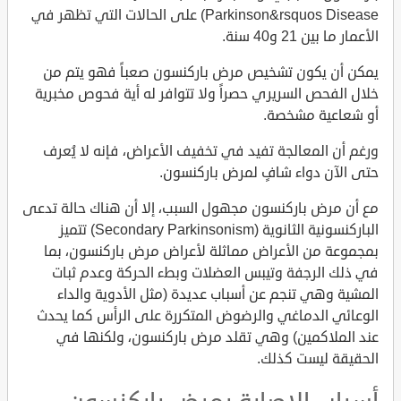
Parkinson&rsquos Disease) على الحالات التي تظهر في
الأعمار ما بين 21 و40 سنة.
يمكن أن يكون تشخيص مرض باركنسون صعباً فهو يتم من
خلال الفحص السريري حصراً ولا تتوافر له أية فحوص مخبرية
أو شعاعية مشخصة.
ورغم أن المعالجة تفيد في تخفيف الأعراض، فإنه لا يُعرف
حتى الآن دواء شافٍ لمرض باركنسون.
مع أن مرض باركنسون مجهول السبب، إلا أن هناك حالة تدعى
الباركنسونية الثانوية (Secondary Parkinsonism) تتميز
بمجموعة من الأعراض مماثلة لأعراض مرض باركنسون، بما
في ذلك الرجفة وتيبس العضلات وبطء الحركة وعدم ثبات
المشية وهي تنجم عن أسباب عديدة (مثل الأدوية والداء
الوعائي الدماغي والرضوض المتكررة على الرأس كما يحدث
عند الملاكمين) وهي تقلد مرض باركنسون، ولكنها في
الحقيقة ليست كذلك.