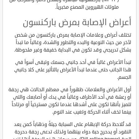
ملوثات الهيروين المصنع مخبرياً.
أعراض الإصابة بمرض باركنسون
تختلف أعراض وعلامات الإصابة بمرض باركنسون من شخص
لآخر من حيث النوعية والبدء والتطور والشدة، وغالباً ما تبدأ
بشكل تدريجي وقد تكون في البداية خفيفة وغير ملحوظة.
تبدأ الأعراض غالباً في أحد جانبي جسمك وتبقى أسوأ في
هذا الجانب حتى عندما تبدأ الأعراض بالتأثير على كلا جانبي
الجسم.
أول الأعراض والعلامات ظهوراً في معظم الحالات هي رجفة
أو رعشة في أحد الأطراف وغالباً في يدك أو أصابعك والتي
تتميز بأنها تكون على أشدها عندما تكون مسترخياً أو مرتاحاً
بينما تخف أثناء الحركة وتغيب عند النوم.
قد تُلاحظ حركة الإبهام على السبابة جيئةً وذهاباً كمن يعد
النقود أو يدحرج حبة دواء بينهما ولذلك تدعى رجفة دحرجة