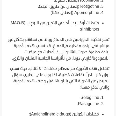
Ropinirole (يُعطى فموياً.
Rotigotine (يُعطى عن طريق الجلد).
Apomorphine (يُعطى حقناً).
مثبطات أوكسيداز أحادي الأمين من النوع ب (MAO-B
inhibitors):
تمنع تفكيك الدوبامين في الدماغ وبالتالي تساهم بشكل غير
مباشر في زيادة مقداره فيالدماغ. قد تسبب هذه الأدوية
زيادة خطورة حدوث الهلاوس إذا أعطيت مع مركبات
الليفودوبا/كاربي دوبا. من تأثيراتها الجانبية الغثيان والأرق.
تتفاعل هذه الأدوية مع معظم مضادات الاكتئاب، حيث تسبب
-وإن كان نادراً- تفاعلات خطيرة، لذا يجب على الطبيب سؤال
المريض عن الأدوية التي يتناولها قبل وصف هذه الأدوية،
والتي نذكر منها:
Selegiline.
Rasageline.
مضادات الكولين (Anticholinergic drugs):