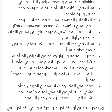
blinking والابتسام وأرجحة الذراعين أثناء المشي.
تغيرات في الكلام:كالتأتأة والتكلم بصوت منخفض
وعلى وتيرة واحدة.
غياب التعابير الوجهية:بسبب ضعف عضلات الوجه.
يسمى قناع باركنسون (Parkinson&rsquos mask).
سيلان اللعاب:قد تؤدي صعوبة البلع إلى سيلان اللعاب
أو الاختناق أوالسعال.
تغيرات في خط اليد:حيث تصعب الكتابة على المريض
ويصبح خطه صغيراً.
اضطراب الوقفة والتوازن:عادة من الأعراض المتأخرة،
حيث يُلاحظ انحناء المريض للأمام عند المشي، وأحياناً
تتسارع خطواته ليتجنب السقوط، كما يصعب عليه
الالتفات. قد تسبب اضطرابات الوقفة والتوازن وقوعاً
متكرراً.
الجمود في المكان:حيث لا يستطيع المريض فجأة
المشي أو القيام من الكرسي لفترة مؤقتة. تجدر
الإشارة إلى أن الجمود يزيد من خطر السقوط.
يرى بعض الباحثين أن الأعراض غير الحركية وهي الأعراض التي