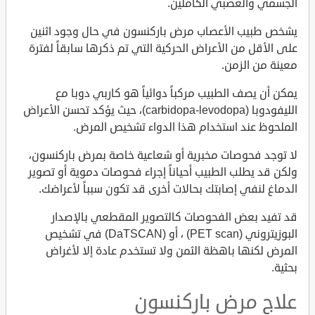
الجسمي والعصبي الكاملين.
يشخص طبيب الأعصاب مرض باركنسون في حال وجود اثنين
على الأقل من الأعراض الحركية التي تم ذكرها سابقاً لفترة
معينة من الزمن.
يمكن أن يصف الطبيب مركباً دوائياً هو كاربي دوبا مع
الليفودوبا (carbidopa-levodopa)، حيث يؤكد تحسن الأعراض
الملحوظ عند استخدام هذا الدواء تشخيص المرض.
لا توجد فحوصات مخبرية أو شعاعية خاصة بمرض باركنسون،
ولكن قد يطلب الطبيب أحياناً إجراء فحوصات دموية أو تصوير
الدماغ لنفي إصابتك بحالات أخرى قد تكون سبباً لأعراضك.
قد تفيد بعض الفحوصات كالتصوير المقطعي بالإصدار
البوزيتروني (PET scan) ، أو (DaTSCAN) في تشخيص
المرض لكنها باهظة الثمن ولا تستخدم عادة إلا لأغراض
بحثية.
علاج مرض باركنسون