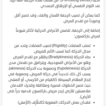
الحبة (Pill-rolling tremor). من سمات هذه الرجفة أنها تزيد
عند التوتر النفسي أو الإرهاق الجسدي.
كما يمكن أن تصيب الرجفة اللسان والفك، وقد تصبح أقل
وضوحاً مع تقدم المرض.
إضافة إلى الرجفة، تتضمن الأعراض الحركية لأكثر شيوعاً
لمرض باركنسون:
تصلب العضلات (Rigidity):تصيب العضلات وتحد من
مجال الحركة كما تسبب الألم للمريض.
بطء الحركة (Bradykinesia):يظهر مع تقدم المرض
وهو من الأعراض النموذجية، ويترافق مع نقصان مدى
الحركة (hypokinesia) وصعوبة بدء الحركة (akinesia).
يسبب كل ذلك تحديداً في حركة المريض، وصعوبة في
إنجاز المهام البسيطة كالقيام من الكرسي، أو المشي
حيث تصبح الخطوات قصيرة ومتثاقلة وتتحرك القدمان
ملامستين للأرض (يجر مريض باركنسون قدميه جراً على
الأرض).
فقدان بعض الحركات العفوية:كالطَّرْف (الرَّمش)