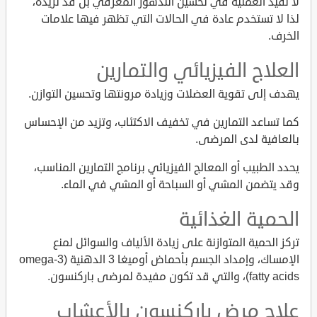
لا تفيد العملية في تحسين التدهور المعرفي بل قد تزيده،
لذا لا تستخدم عادة في الحالات التي تظهر فيها علامات
الخرف.
العلاج الفيزيائي والتمارين
يهدف إلى تقوية العضلات وزيادة مرونتها وتحسين التوازن.
كما تساعد التمارين في تخفيف الاكتئاب، وتزيد من الإحساس
بالعافية لدى المرضى.
يحدد الطبيب أو المعالج الفيزيائي برنامج التمارين المناسب،
وقد يتضمن المشي أو السباحة أو المشي في الماء.
الحمية الغذائية
تركز الحمية المتوازنة على زيادة الألياف والسوائل لمنع
الإمساك، وإمداد الجسم بأحماض أوميغا 3 الدهنية (omega-3
fatty acids)، والتي قد تكون مفيدة لمرضى باركنسون.
علاج مرض باركنسون بالأعشاب