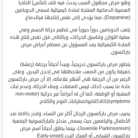
وهو مرض مجهول السبب يحدث فيه تلف (تنكس) الخلايا
العصبية الدماغية المنتجة لمادة كيميائية تسمى الدوبامين
(Dopamine)، مما يؤدي إلى نقص إنتاجها فيالدماغ.
يلعب الدوبامين دوراً حيوياً في تنظيم حركة الجسم وفي
عملية التوازن وتناسق الحركات، وبالتالي فإن نقص إنتاج هذه
المادة الكيميائية يعد المسؤول عن معظم أعراض مرض
باركنسون.
يتطور مرض باركنسون تدريجياً، ويبدأ أحياناً برجفة (رعشة)
خفيفة يكون من الصعب ملاحظتها في إحدى اليدين. وعلى
الرغم من أن الرجفة هي أشهر علاماته، إلا أن مرض باركنسون
عادة ما يسبب كذلك تيبس العضلات، وبطء الحركة، وعدم ثبات
المشية أو الوقفة، كما أن له أعراضاً غير حركية (non-motor
symptoms)كالاكتئابواضطرابات النوم والكلام.
يصيب مرض باركنسون الرجال أكثر من النساء، وتندر حالاته عند
الأطفال واليافعين حيث يسمى عندئذٍ بالباركنسونية اليفعية
(Juvenile Parkinsonism)، بينما يطلق أحياناً اسم مرض
باركنسون الشبابي أو المبكر البدء (Early-onset