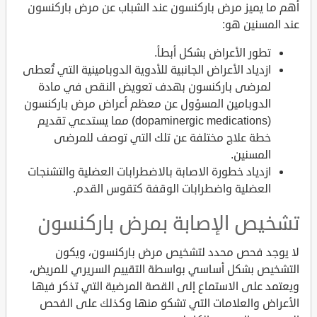
أهم ما يميز مرض باركنسون عند الشباب عن مرض باركنسون
عند المسنين هو:
تطور الأعراض بشكل أبطأ.
ازدياد الأعراض الجانبية للأدوية الدوبامينية التي تُعطى
لمرضى باركنسون بهدف تعويض النقص في مادة
الدوبامين المسؤول عن معظم أعراض مرض باركنسون
(dopaminergic medications) مما يستدعي تقديم
خطة علاج مختلفة عن تلك التي توصف للمرضى
المسنين.
ازدياد خطورة الاصابة بالاضطرابات العضلية والتشنجات
العضلية واضطرابات الوقفة كتقوس القدم.
تشخيص الإصابة بمرض باركنسون
لا يوجد فحص محدد لتشخيص مرض باركنسون، ويكون
التشخيص بشكل أساسي بواسطة التقييم السريري للمريض،
ويعتمد على الاستماع إلى القصة المرضية التي تذكر فيها
الأعراض والعلامات التي تشكو منها وكذلك على الفحص