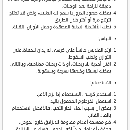
دقيقة للراحة بعد الوجبات.
يمكنك صعود الدرج إذا سمح لك الطبيب، ولكن قد تحتاج
لترتاح مرة أو أكثر خلال الطريق.
تجنب الأنشطة البدنية المجهدة وحمل الأوزان الثقيلة.
اللباس:
ارتدِ الملابس جالساً على كرسي له يدان للحفاظ على
التوازن وتجنب السقوط.
اقتنِ أحذية بلا ربطات، أو ذات ربطات مطاطية، وبالتالي
يمكنك لبسها وخلعها بسرعة وبسهولة.
الاستحمام:
استخدم كرسي الاستحمام إذا لزم الأمر.
استعمل الخرطوم المحمول باليد.
يمكن أن يسبب الماء الحار التعب، فالأفضل الاستحمام
بالماء الفاتر.
ضع ممسحة أقدام مقاومة للانزلاق خارج الحوض،
وجفف أقدامك جيداً لكي تحمي نفسك من الانزلاق.