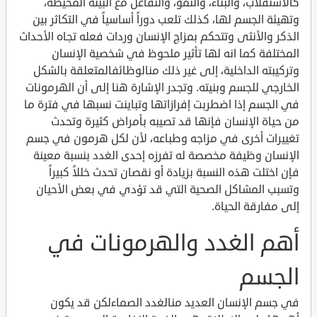
كالاستقلاب، والبناء، والنمو، والتفاعل مع البيئة المحيطة،
وتهيئة الجسم لها، كذلك تلعب دوراً أساسياً في التكاثر بين
الذكر والأنثى وتتحكم بمزاج الإنسان وردات فعله تجاه الأحداث
المختلفة كما انه لها تأثير ملحوظ في شخصية الإنسان
وتركيبته الداخلية، إلى غير ذلك منالوظائفالمتعلقة بالشكل
الخارجي للجسم وبنيته. وتجدر الإشارة هنا إلى أن الهرمونات
في الجسم إذا اضطربت إفرازاتها وتباينت نسبها في فترة ما
من حياة الإنسان فإنها قد تصيبه بأمراض كثيرة وتحدث
تغييرات أخرى في مزاجه وطباعه، لأن لكل هرمون في جسم
الإنسان وظيفة مخصصة له تفرزه إحدى الغدد بنسبة معينة
فإن اختلت هذه النسبة بزيادة أو نقصان تحدث خللاً كبيراً
وتسبب المشاكل الصحية التي قد تؤدي في بعض الأحيان
إلى مفارقة الحياة.
أهم الغدد والهرمونات في
الجسم
في جسم الإنسان العديد منالغدد الصماءلكن قد يكون