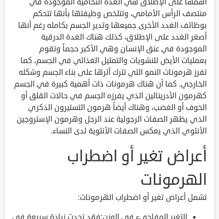
أهمها على الإطلاق هي الغدة النخامية الموجودة في
منتصف الرأس الأمامي، وتتلخص وظيفتها بأنها تتحكم
بوظائف الغدد الأخرى جميعها وتدير الجسم بكامله رغم أنها
أصغر الغدد على الإطلاق، كذلك هناك الغدة الدرقية
الموجودة في عنق الإنسان وهي الأكبر حجماً وتقوم
بعمليات الأيض للنشويات والتمثيل الغذائي في الجسم، كما
تفرز هرمونات النمو التي تترك أثرها على بناء الجسم وشكله
الخارجي. كما أن هناك هرمونات ذات أهمية كبيرة في الجسم
كهرمون الأدرينالين الذي يفرزه الجسم في حالات القلق أو
الخوف أو الغضب، وهناك أيضاً هرمون التستيرون الذكري
الذي يظهر الصفات الرجولية عند الرجل وهرمون الإستروجين
الأنثوي الذي يعكس الصفات الأنثوية لدى النساء.
أعراض تغير أو اضطراب
الهرمونات
تشمل أعراض تغير أو اضطراب الهرمونات:
التغير المفاجيء في الوزن:فقد تحدث زيادة سريعة في