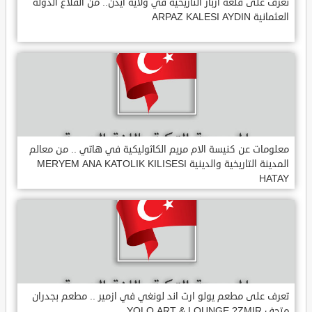
تعرف على قلعة ارباز التاريخية في ولاية ايدن.. من القلاع الدولة
العثمانية ARPAZ KALESI AYDIN
معلومات عن كنيسة الام مريم الكاثوليكية في هاتي .. من معالم
المدينة التاريخية والدينية MERYEM ANA KATOLIK KILISESI
HATAY
تعرف على مطعم يولو ارت اند لونغي في ازمير .. مطعم بجدران
متحف YOLO ART & LOUNGE ?ZMIR