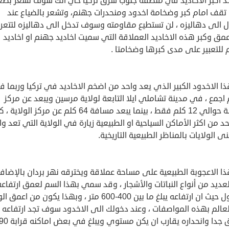
د اكبر الاخاديد في منطقة جنوب شرق تركيا حي انك سوف تشعر بصغ
 تقف امام كبر وضخامة اخدود ومنحدرات جهنم، وتشعر بالضياع عند
ل الى دهاليزه ، لن تستطيع مقاومته وسوف تدخل الى دهاليزه لتتع
مق وكبر هذه الاخاديد العملاقة التي سميت اخاديد جهنم او اخاديد
 للتعبير على مدى كبرها وضخامتا .
ا الاخدود الكبير الذي يعد واحد من اضخم الاخاديد في تركيا وربما 
 اجمع ، في مدينة تشاملي ايلا التابعة لولاية مرسين ويبعد عن مركز
المدينة حوالي 12 كلم فقط ، بينما يبعد مسافة 64 كلم عن مركز الولاية
حد من اكثر الأماكن السياحية او الطبيعية زيارة في الولاية التي تعد و
ى الولايات بالمناظر الطبيعية التاريخية.
ا الاعجوبة الطبيعية على مساحة عملاقة ويخترقه نهر بردان بالإضاف
عديد من أنواع النباتات والأشجار ، وقد سمي بهذا السم لعمق ارتفاعه
المهول حيث ان ارتفاعه يبلغ ما بين 400-600 متر ، وبهذا يكون من اع
عالم بهذه المواصفات ، وعند دخولك الى الاخدود سوف تجد ارتفاعه
شاهق جدا وانحداره يقارب ان يكن مستوي ويبلغ في بعض اماكنه ق