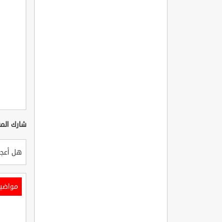
شارك المق
هل أعجب
مواضي