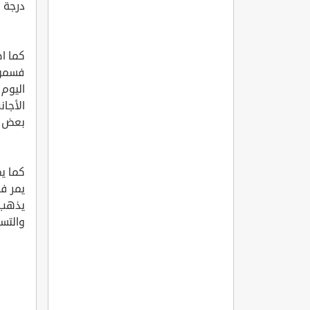
درجة .
كما ا
فسموه
اليوم 
الأجا
بعض ا
كما ي
يذهب 
والتس