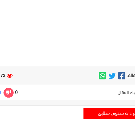
72 مشاهدة
الة:
0
ك المقال
ع ذات محتوي مطابق