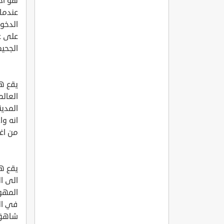
هو اح
عندما
الدخو
على ع
الجحيم
يقع هذ
العالم
انه وا
من اغن
يقع هذ
الى ال
في ال