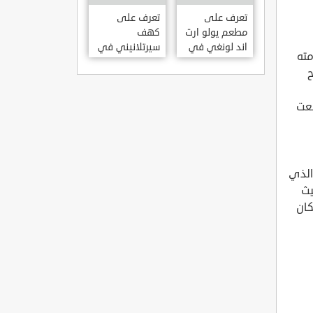
KILISESI
HATAY
تعرف على
تعرف على
مطعم يولو ارت
كهف
اند لونغي في
سيرتلانيني في
مته
ازمير .. مطعم
ولاية ايدن .. من
ح
بجدران متحف
اعاجيب الطبيعة
S?RTLANINI
YOLO ART &
ضعت
MA?ARAS? –
LOUNGE ?
AYD?N
ZMIR
الذي
بة 90 درجة ، حيث
كان