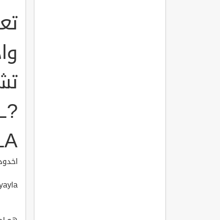
تع
وا
L?
LA
اخدود
yayla