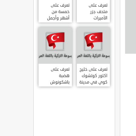
تعرف على
تعرف على
متحف جزر
خمسة من
الأميرات
أشهر وأجمل
ADALAR
قصور اسطنبول
MÜZESI
تعرف على خليج
تعرف على
اكتور كوتشوك
هضبة
كوي في مدينة
باشكونوش
داتشا الساحلية
الطبيعية في
AKTUR
مدينة كهرمان
KÜÇÜK KOY –
مرعش التركية
BA?KONU?
DATÇA
YAYLAS?
KAHRAMANMARA?