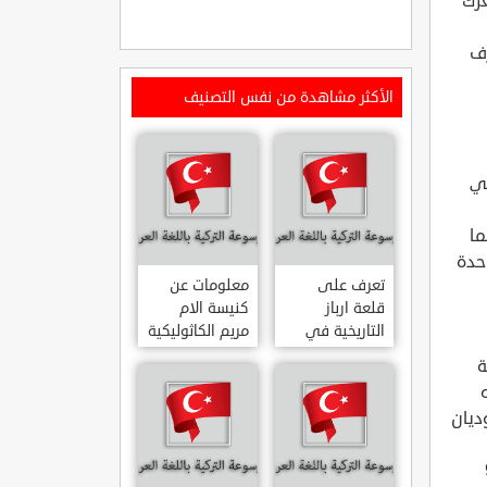
رك
رف
الأكثر مشاهدة من نفس التصنيف
في
 ، كما
احدة
تعرف على
معلومات عن
قلعة ارباز
كنيسة الام
التاريخية في
مريم الكاثوليكية
ولاية ايدن.. من
في هاتي .. من
ة
القلاع الدولة
معالم المدينة
العثمانية
التاريخية
مق الوديان
ARPAZ
والدينية
MERYEM ANA
KALESI AYDIN
KATOLIK
رابة 90