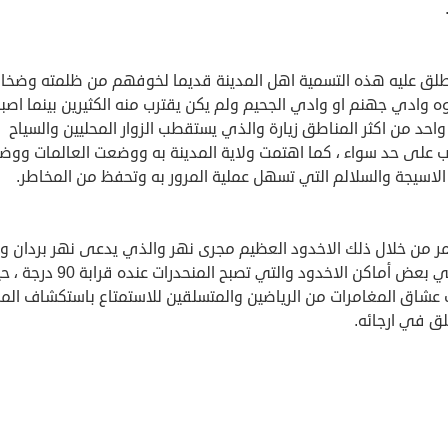
طلق عليه هذه التسمية اهل المدينة قديما لخوفهم من ظلمته وضخا
 وادي جهنم او وادي الجحيم ولم يكن يقترب منه الكثيرين بينما اصب
واحد من اكثر المناطق زيارة والذي يستقطب الزوار المحليين والسياح
نب على حد سواء ، كما اهتمت ولاية المدينة به ووضعت العالمات وو
لاسيجة والسلالم التي تسهل عملية المرور به وتحفظ من المخاطر.
مر من خلال ذلك الاخدود العظيم مجرى نهر والذي يدعى نهر بردان و
يمر في بعض أماكن الاخدود والتي تصبح المنحدرات عنده قرا
عشاق المغامرات من الرياضين والمتسلقين للاستمتاع باستكشاف الم
لق في ارجائه.