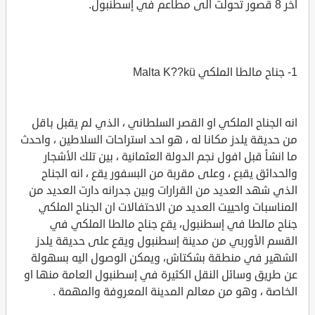
اخر 8 قصور تحولت الى مطاعم في إسطنبول.
1- جناح مالطا الملكي Malta K??kü
انه الجناح الملكي او القصر السلطاني ، الذي لم يقبل باقل
من حديقة يلدز مكانا له ، هو احد استراحات السلاطين ، واحدث
ما انشأ قبل افول نجم الدولة العثمانية ، بين تلك الأشجار
والحدائق يقبع ، وعلى مقربة من البسفور يقع ، انه الجناح
الذي شهد العديد من القرارات وبين جدرانه دارت العديد من
المناسبات واحييت العديد من الاحتفالات ان الجناح الملكي
جناح مالطا في إسطنبول، يقع جناح مالطا الملكي في
القسم الأوربي من مدينة إسطنبول ويقع على حديقة يلدز
الشهير في منطقة بشكتاش، ويمكن الوصول اليه بسهولة
عن طريق وسائل النقل الكثيرة في إسطنبول العامة منها او
الخاصة ، وهو من معالم المدينة المعروفة والمهمة .