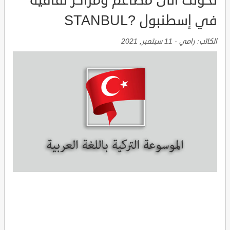
تحولت الى مطاعم ومراكز ثقافية
في إسطنبول ?STANBUL
الكاتب:
رامي
-
11 سبتمبر, 2021