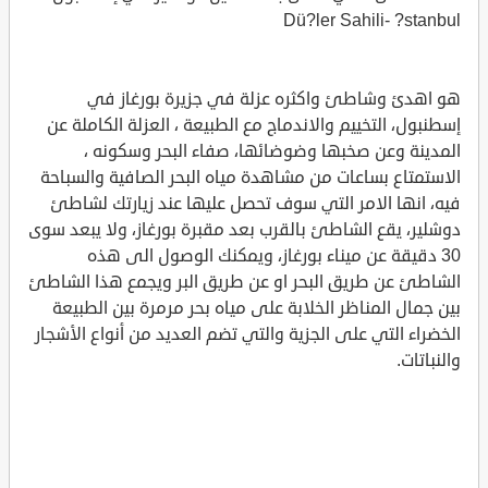
Dü?ler Sahili- ?stanbul
هو اهدئ وشاطئ واكثره عزلة في جزيرة بورغاز في
إسطنبول، التخييم والاندماج مع الطبيعة ، العزلة الكاملة عن
المدينة وعن صخبها وضوضائها، صفاء البحر وسكونه ،
الاستمتاع بساعات من مشاهدة مياه البحر الصافية والسباحة
فيه، انها الامر التي سوف تحصل عليها عند زيارتك لشاطئ
دوشلير، يقع الشاطئ بالقرب بعد مقبرة بورغاز، ولا يبعد سوى
30 دقيقة عن ميناء بورغاز، ويمكنك الوصول الى هذه
الشاطئ عن طريق البحر او عن طريق البر ويجمع هذا الشاطئ
بين جمال المناظر الخلابة على مياه بحر مرمرة بين الطبيعة
الخضراء التي على الجزية والتي تضم العديد من أنواع الأشجار
والنباتات.