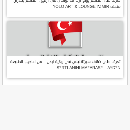
تعرف على مطعم يولو ارت اند لونغي في ازمير .. مطعم بجدران
متحف YOLO ART & LOUNGE ?ZMIR
تعرف على كهف سيرتلانيني في ولاية ايدن .. من اعاجيب الطبيعة
S?RTLANINI MA?ARAS? – AYD?N