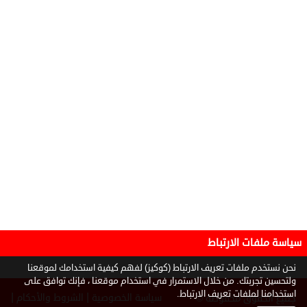
سياسة ملفات الارتباط
نحن نستخدم ملفات تعريف الارتباط (كوكيز) لفهم كيفية استخدامك لموقعنا
ولتحسين تجربتك. من خلال الاستمرار في استخدام موقعنا ، فإنك توافق على
استخدامنا لملفات تعريف الارتباط.
|
|
سياسة الخصوصية
الشروط والأحكام
جميع الحقوق محفوظة ©