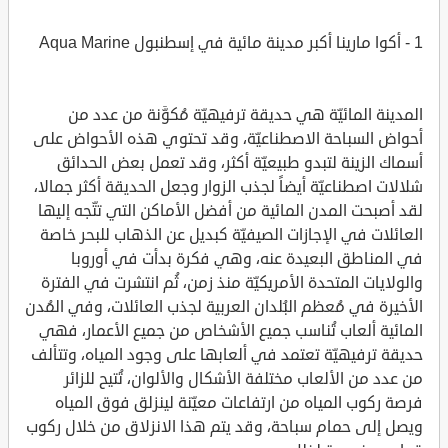
1 - أكوا مارينا أكبر مدينة مائية في إسطنبول Aqua Marine
المدينة المائيّة هي حديقة ترفيهيّة مُكوَّنة من عدد من
أحواض السباحة الاصطناعيّة، وقد تحتوي هذه الأحواض على
أسماك الزينة لتبدو طبيعيّة أكثر، وقد تعمل بعض الحدائق
شلالات اصطناعيّة أيضاً لجذب الزوار وجعل الحديقة أكثر جمالا،
لقد أصبحت المدن المائية من أفضل الأماكن التي تتّجه إليها
العائلات في الإجازات الصيفيّة كبديل عن الذهاب للبحر خاصة
في المناطق البعيدة عنه، وهي فكرة بدأت في أوروبا
والولايات المتحدة الأمريكيّة منذ زمن، ثُم انتشرت في الفترة
الأخيرة في مُعظم البُلدان العربية لجذب العائلات، وفي المُدن
المائية ألعاب تُناسب جميع الأشخاص من جميع الأعمار، فهي
حديقة ترفيهيّة تعتمد في ألعابها على وجود المياه، وتتألف
من عدد من الألعاب مختلفة الأشكال والألوان، تُتيح للزائر
فرصة ركوب المياه من ارتفاعات معيّنة لينزلق فوق المياه
ويصل إلى حمام سباحة، وقد يتم هذا الانزلاق من خلال ركوب