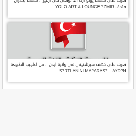
تعرف على مطعم يولو ارت اند لونغي في ازمير .. مطعم بجدران
متحف YOLO ART & LOUNGE ?ZMIR
تعرف على كهف سيرتلانيني في ولاية ايدن .. من اعاجيب الطبيعة
S?RTLANINI MA?ARAS? – AYD?N