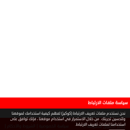
سياسة ملفات الارتباط
نحن نستخدم ملفات تعريف الارتباط (كوكيز) لفهم كيفية استخدامك لموقعنا
ولتحسين تجربتك. من خلال الاستمرار في استخدام موقعنا ، فإنك توافق على
استخدامنا لملفات تعريف الارتباط.
|
|
سياسة الخصوصية
الشروط والأحكام
جميع الحقوق محفوظة ©