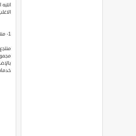
انتبه
الاغلب تقع
1- منتجع هيلتون بوداروم توركبوكو Hilton Bodrum Turkbuku
مجموع
بالإضا
خدمات