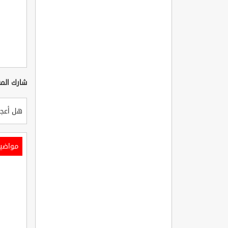
شارك المق
هل أعجب
مواضي