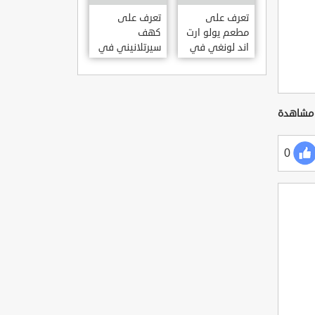
KILISESI
HATAY
تعرف على
تعرف على
مطعم يولو ارت
كهف
اند لونغي في
سيرتلانيني في
ازمير .. مطعم
ولاية ايدن .. من
بجدران متحف
اعاجيب الطبيعة
S?RTLANINI
YOLO ART &
MA?ARAS? –
LOUNGE ?
AYD?N
ZMIR
0