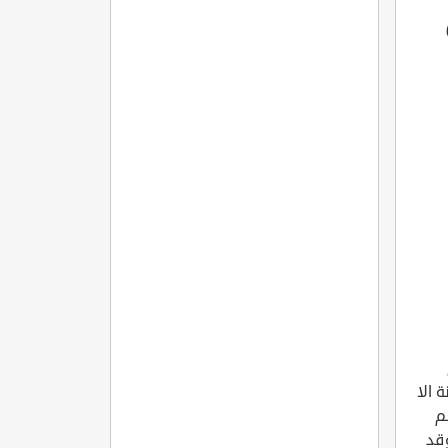
 الا
م
وقد