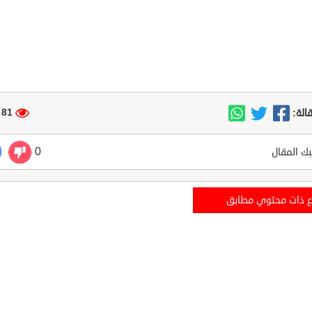
81 مشاهدة
الة:
0
ك المقال
ع ذات محتوي مطابق