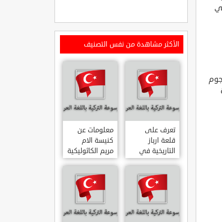
في
الأكثر مشاهدة من نفس التصنيف
حد جزر بودروم ويقدم هذا المنتجع الحديث ذو ال 5 نجوم
تعرف على
معلومات عن
قلعة ارباز
كنيسة الام
التاريخية في
مريم الكاثوليكية
ولاية ايدن.. من
في هاتي .. من
القلاع الدولة
معالم المدينة
العثمانية
التاريخية
ARPAZ
والدينية
MERYEM ANA
KALESI AYDIN
KATOLIK