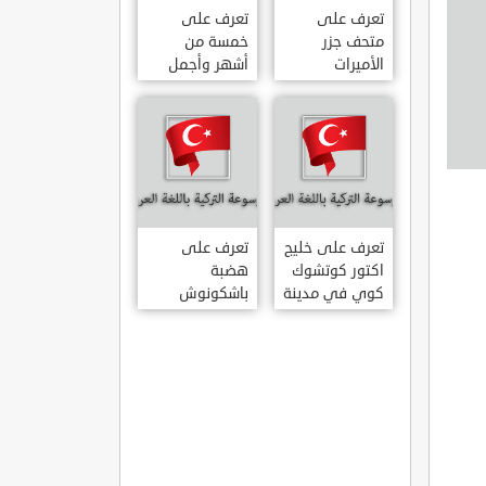
تعرف على
تعرف على
متحف جزر
خمسة من
الأميرات
أشهر وأجمل
ADALAR
قصور اسطنبول
MÜZESI
تعرف على خليج
تعرف على
اكتور كوتشوك
هضبة
كوي في مدينة
باشكونوش
داتشا الساحلية
الطبيعية في
AKTUR
مدينة كهرمان
KÜÇÜK KOY –
مرعش التركية
BA?KONU?
DATÇA
YAYLAS?
KAHRAMANMARA?