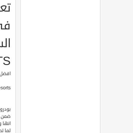
في
TS
افضل 10منتجعات في مدينة الجمال بودروم ال
sorts
بودروم
ضمن حد
انها 
لما تح