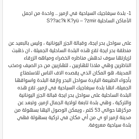
1- بلدة سيغاجيك السياحية في ازمير .. واحدة من اجمل
الأماكن الساحلية S??ac?k K?yü – ?zmir
على سواحل بحر ايجة، وقبالة الجزر اليونانية ، وليس بالبعيد عن
منطقة بحر ايجة تقع هذه البلدة الساحلية الجميلة ، ان ذهبت
لزيارتها سوف تدهش مناظره الخضراء ومياهه الزرقاء
الناظرين وهي ملاذا للهاربين ، للهاربين من حر الصيف وصخب
المدينة، هو المكان الذي يقصده الاف الناس للاستمتاع
بأجواء الطبيعة الباردة سواحل البحر وازقة البلدة واسواقها
الجميلة، انها بلدة سيغاجيك السياحية في ازمير، تقع هذه
البلدة الساحلية على سواحل بحر ايجة قبالة الجزر اليونانية
والتركية ، وهي بلدة تابعة لولاية الجمال ازمير، وتبعد عن
مركزها حوالي 53 كلم ، ويمكن الوصول اليها بسهولة من
مدينة ازمير او ي من أي مكان في تركية بسهولة فهي
بلدة سياحية معروفة.