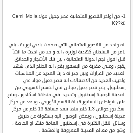
1- من أواخر القصور العثمانية قصر جميل مولا Cemil Molla
K??kü
انه واحد من القصور العثماني التي صممت بادي اوربية ، بني
بامر من السلطان كهدية لوزيره ، انه واحد من احدث ما انشأ
قبل افول نجم الدولة العثمانية ، بين تلك الأشجار والحدائق
يقبع ، وعلى مقربة من البسفور يقع ، انه الجناح الذي شهد
العديد من القرارات وبين جدرانه دارت العديد من المناسبات
واحييت العديد من الاحتفالات انه قصر جميل مولا في
إسطنبول، يقع قصر جميل مولى في القسم الاسيوي من
المدينة الجميلة إسطنبول وتحديدا في منطقة اسكادور ، ويقع
على شواطئ البسفور قبالة القسم الأوربي ، ويبعد عن مركز
اسكادور حوالي 1.3 كلم بينما يبعد مسافة 13 كلم عن مركز
مدينة إسطنبول ، ويمكن الوصول اليه بسهولة عن طريق
وسائل النقل الكثيرة في إسطنبول العامة منها او الخاصة ،
وهو من معالم المدينة المعروفة والمهمة .