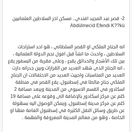
2- قصر عبد المجيد افندي.. مسكن اخر السلاطين العثمانيين
Abdülmecid Efendi K??kü
انه الجناح الملكي او القصر السلطاني ، هو احد استراحات
السلاطين ، واحدث ما انشأ قبل افول نجم الدولة العثمانية ،
بين تلك الأشجار والحدائق يقبع ، وعلى مقربة من البسفور يقع
، انه الجناح الذي شهد العديد من القرارات وبين جدرانه دارت
العديد من المناسبات واحييت العديد من الاحتفالات ان الجناح
الملكي جناح مالطا في إسطنبول، يقع القصر في منطقة
اسكادور في القسم الاسيوي من المدينة ويبعد مسافة 2
كلم عن مركز اسكادور بالإضافة الى وقوعه على مسافة 19
كلم عن مركز مدينة إسطنبول، ويمكن الوصول اليه بسهولة
عن طريق وسائل النقل الكثيرة في إسطنبول العامة منها او
الخاصة ، وهو من معالم المدينة المعروفة والمهمة .