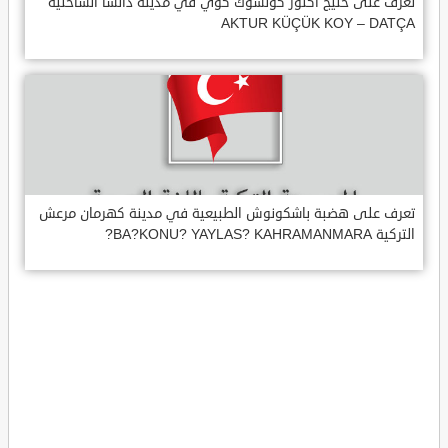
تعرف على خليج اكتور كوتشوك كوي في مدينة داتشا الساحلية
AKTUR KÜÇÜK KOY – DATÇA
تعرف على هضبة باشكونوش الطبيعية في مدينة كهرمان مرعش
التركية BA?KONU? YAYLAS? KAHRAMANMARA?