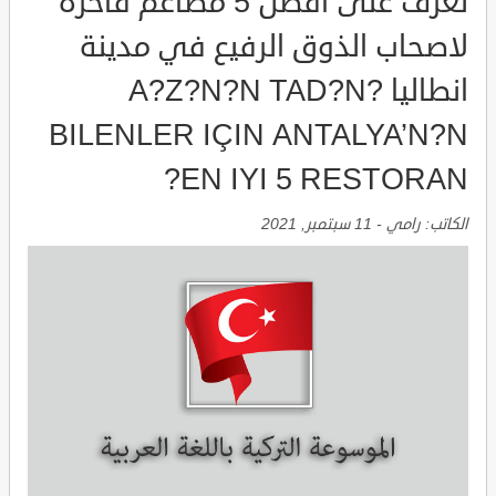
تعرف على افضل 5 مطاعم فاخرة
لاصحاب الذوق الرفيع في مدينة
انطاليا A?Z?N?N TAD?N?
BILENLER IÇIN ANTALYA’N?N
EN IYI 5 RESTORAN?
الكاتب:
رامي
-
11 سبتمبر, 2021