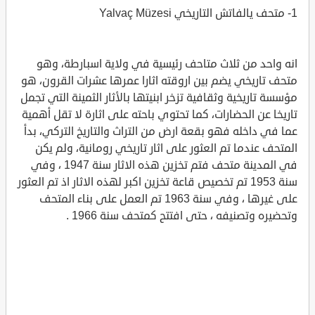
1- متحف يالفاتش التاريخي Yalvaç Müzesi
انه واحد من ثلاث متاحف رئيسية في ولاية اسبارطة، وهو
متحف تاريخي يضم بين اروقته اثارا عمرها عشرات القرون، هو
مؤسسة تاريخية وثقافية تزخر ابنيتها بالأثار الثمينة التي تجمل
تاريخا عن الحضارات، كما تحتوي باحته على اثارة لا تقل أهمية
عما في داخله فهو بقعة ارض من التراث والتاريخ التركي، بدأ
المتحف عندما تم العثور على اثار تاريخي رومانية، ولم يكن
في المدينة متحف فتم تخزين هذه الاثار سنة 1947 ، وفي
سنة 1953 تم تخصيص قاعة تخزين اكبر لهذه الاثار اذ تم العثور
على غيرها ، وفي سنة 1963 تم العمل على بناء المتحف
وتحضيره وتصنيفه ، حتى افتتح كمتحف سنة 1966 .