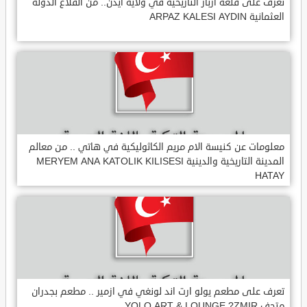
تعرف على قلعة ارباز التاريخية في ولاية ايدن.. من القلاع الدولة
العثمانية ARPAZ KALESI AYDIN
معلومات عن كنيسة الام مريم الكاثوليكية في هاتي .. من معالم
المدينة التاريخية والدينية MERYEM ANA KATOLIK KILISESI
HATAY
تعرف على مطعم يولو ارت اند لونغي في ازمير .. مطعم بجدران
متحف YOLO ART & LOUNGE ?ZMIR