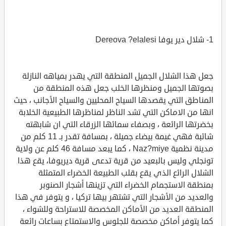
1- شلال دير يوفا Dereova ?elalesi
جعل هذا الشلال الجميل المنطقة التي يهدر بمياهه النازلة
بصوتها الجميل ومنظرها الخلب جعل هذه المنطقة من
المناطق التي يقصدها السياح المحليين والسياح الأجانب ، حيث
انها من الاماكن التي تشد الناظر لمناظرها الطبيعية الخلابة
بخضرتها الرائعة ، وبصفاء سمائها الزرقاء التي ان شابهته
شائبة فهي غيمة بيضاء جميلة ، بمسافة تقدر بـ 11 كلم من
مدينة نظمية Naz?miye ، كما يبعد مسافة 46 كلم عن ولاية
تونجلي وليس بالبعيد من قرية تدعى قرية ديريوفا، يقع هذا
الشلال الرائع الذي يقع بقلب الطبيعة الخضراء المتمثلة
بمنطقة الاستجمام الخضراء التي تزينها أشجار الصنوبر
والعديد من الأشجار التي تشتهر بيها تركيا ، و يتوفر في هذا
المنطقة العديد من الأماكن المخصصة للاستراحة وللشواء ،
كما يتوفر أماكن مخصصة للجلوس والاستمتاع بساعات رائعة