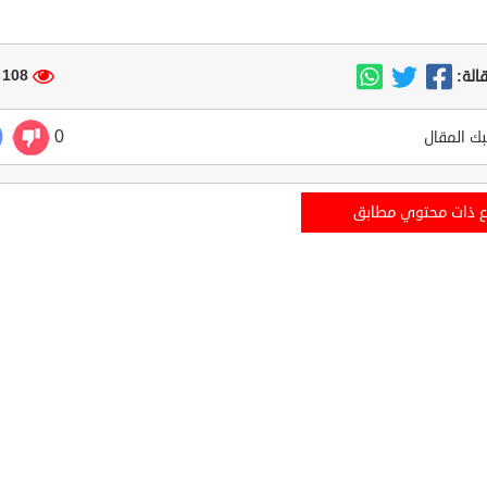
108 مشاهدة
الة:
0
ك المقال
ع ذات محتوي مطابق