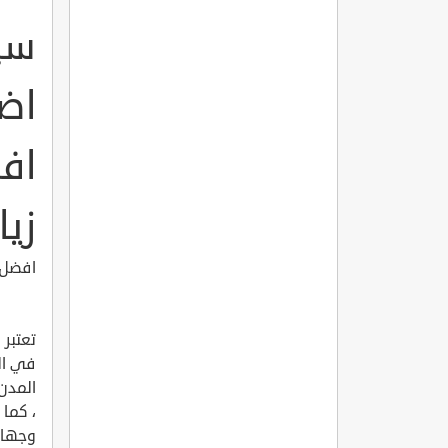
سي
اضنة
زيا
افضل 5 وجهات سياحية يمكن زيارتها في ولاية اضن
تعتبر
في ال
المدن 
وجهات