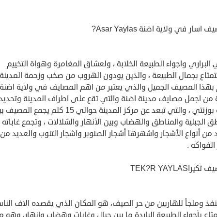
البراري واجواء الطبيعة الخلابة ، ولعشاق المغامرة وهواة التخييم
تمتاع بجمال الطبيعة ، والذين يودون الهروب من صخب وزحمة المدينة
 بهذا المصيف الجميل والذي يعتبر من اهم المصايف في ولاية اضنة،
 من اجمل مصايف مدينة اضنة والتي تقع على اطراف المدينة وتحديد
مدينة بوزنتي ، والتي تبعد عن مركز المدينة حوالي 15 كلم يجمع المص
ق الجبلية والمناطق والهضاب وبين الأنهار والشلالات ، وتجمع غاباته
 من أنواع الأشجار واشهرها أشجار الصنوبر واشجار التنوب والعديد من 
الفواكه .
فذ وملجأ للهاربين من حر الصيف، هو المكان الذي يقصده الاف النا
تاع بأجواء الطبيعة الباردة ما بين جبال وغابات وهضاب وانهار، وهو م