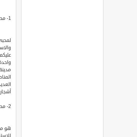
1- مصيف اسار في ولاية اضنة Asar Yaylas?
لمحبي 
والاس
عليكم
واحدة
المناط
العديد
أشجار 
2- مصيف تكيرTEK?R YAYLASI
هو من
للاستم