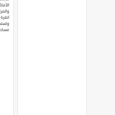
الأما
وتستطي
مساحة