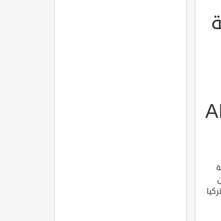
ة
ة
ن
ركيا