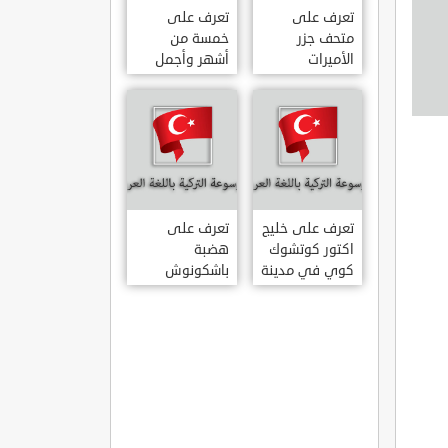
تعرف على
تعرف على
متحف جزر
خمسة من
الأميرات
أشهر وأجمل
ADALAR
قصور اسطنبول
MÜZESI
تعرف على خليج
تعرف على
اكتور كوتشوك
هضبة
كوي في مدينة
باشكونوش
داتشا الساحلية
الطبيعية في
AKTUR
مدينة كهرمان
KÜÇÜK KOY –
مرعش التركية
BA?KONU?
DATÇA
YAYLAS?
KAHRAMANMARA?