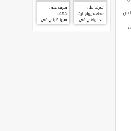
KILISESI
HATAY
تعرف على
تعرف على
سريع ما بين
مطعم يولو ارت
كهف
اند لونغي في
سيرتلانيني في
ازمير .. مطعم
ولاية ايدن .. من
ى
بجدران متحف
اعاجيب الطبيعة
S?RTLANINI
YOLO ART &
MA?ARAS? –
LOUNGE ?
AYD?N
ZMIR