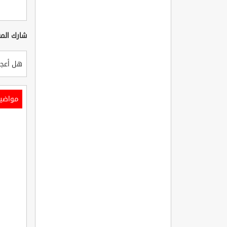
شارك المق
هل أعجب
مواضي