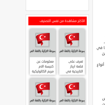
الأكثر مشاهدة من نفس التصنيف
ا في
يف بين
تعرف على
معلومات عن
أنواع
قلعة ارباز
كنيسة الام
التاريخية في
مريم الكاثوليكية
ولاية ايدن.. من
في هاتي .. من
القلاع الدولة
معالم المدينة
العثمانية
التاريخية
ARPAZ
والدينية
MERYEM ANA
KALESI AYDIN
س
KATOLIK
ن