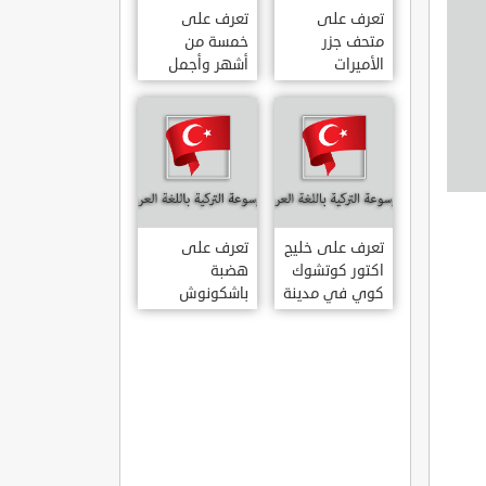
تعرف على
تعرف على
متحف جزر
خمسة من
الأميرات
أشهر وأجمل
ADALAR
قصور اسطنبول
MÜZESI
تعرف على خليج
تعرف على
اكتور كوتشوك
هضبة
كوي في مدينة
باشكونوش
داتشا الساحلية
الطبيعية في
AKTUR
مدينة كهرمان
KÜÇÜK KOY –
مرعش التركية
BA?KONU?
DATÇA
YAYLAS?
KAHRAMANMARA?