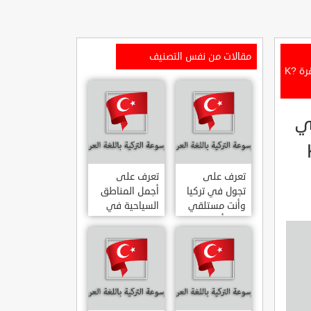
مقالات من نفس التصنيف
تعرف على افضل 5 وجهات يمكنك زيارتها في مدينة كركايلي القريبة من العاصمة انقرة K?
في
نقرة K?
تعرف على
تعرف على
تجول في تركيا
أجمل المناطق
وأنت مستلقي
السياحية في
على أريكتك
اسطنبول
..السياحة
المشهورة في
الافتراضية.
تركيا