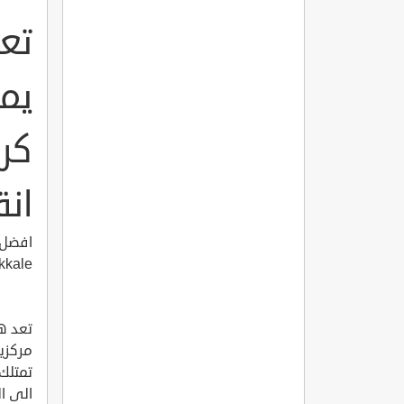
يم
كر
انقرة 
kkale
تعد هذ
تمتلك 