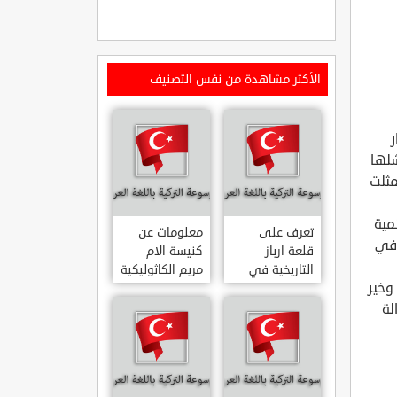
الأكثر مشاهدة من نفس التصنيف
ر
شلها
مثلت
مية
تعرف على
معلومات عن
 في
قلعة ارباز
كنيسة الام
التاريخية في
مريم الكاثوليكية
وخير
ولاية ايدن.. من
في هاتي .. من
القلاع الدولة
معالم المدينة
لة
العثمانية
التاريخية
ARPAZ
والدينية
MERYEM ANA
KALESI AYDIN
KATOLIK