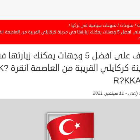
ة
/
منوعات
/
منوعات سياحية في تركيا
/
r
تعرف على افضل 5 وجهات يمكنك زيارتها 
مدينة كركايلي القريبة من العاصمة ا
R?KK
:
رامي
-
11 سبتمبر, 2021