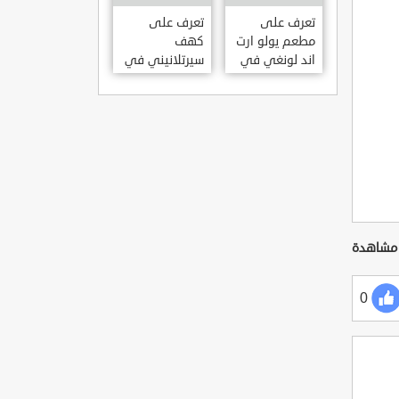
KILISESI
HATAY
تعرف على
تعرف على
مطعم يولو ارت
كهف
اند لونغي في
سيرتلانيني في
ازمير .. مطعم
ولاية ايدن .. من
بجدران متحف
اعاجيب الطبيعة
S?RTLANINI
YOLO ART &
MA?ARAS? –
LOUNGE ?
AYD?N
ZMIR
0