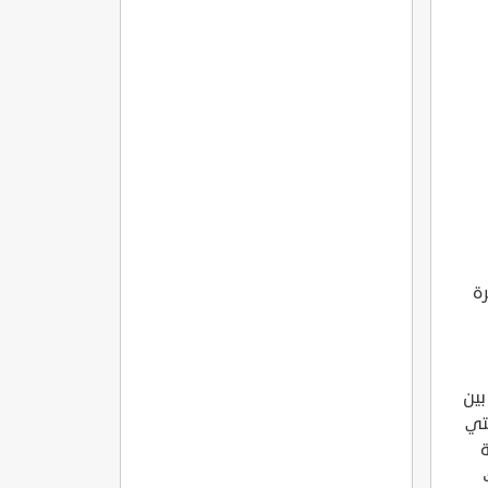
رة
بين
التي
ة
كنك