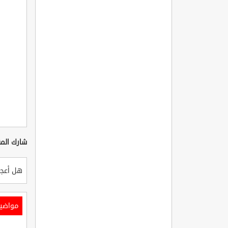
شارك المق
هل أعجب
مواضي