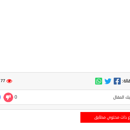
77 مشاهدة
الة:
0
ك المقال
ع ذات محتوي مطابق