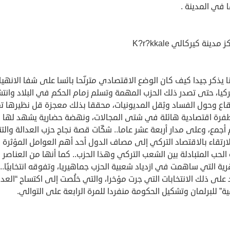
ا في المدينة .
 يذكر جيدا كيف كان الوضع الاقتصادي مترنّحا بائسا على شفا الانهيا
كيا، حتى تصدر ذلك الحزب المهمة وتسلم زمام الحكم في البلاد وانت
قاع وحول الفساد وثِقل المديونيات، محققا بذلك معجزة قل نظيرها ت
رة اقتصادية هائلة في شتى المجالات، ونهضة حضارية يشهد لها
 أجمع، وعلى مدار أربعة عشر عاما.. شكّات قصة نجاح حزب العدالة والتن
ارتقاء بالاقتصاد التركي إلى مصاف الدول أحد أهم العوامل المؤثرة
الحب المتبادلة بين الشعب التركي وهذا الحزب.. كما أنها من العناصر
ية التي ساهمت في ازدياد شعبية الحزب جماهيريا، وتفوقه انتخابيًا.. 
لى ذلك الانتخابات التي جرت مؤخرا، والتي خلُصت إلى اكتساح “العدا
ية” للبرلمان وتشكيل الحكومة منفردا للمرة الرابعة على التوالي.