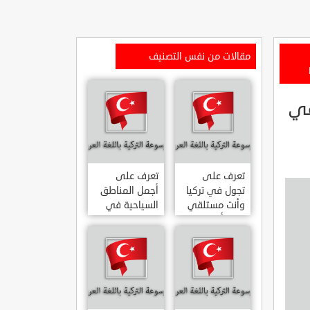
مقالات من نفس التصنيف
 في
تعرف على
تعرف على
تجول في تركيا
أجمل المناطق
وأنت مستلقي
السياحية في
على أريكتك
اسطنبول
..السياحة
المشهورة في
الافتراضية.
تركيا