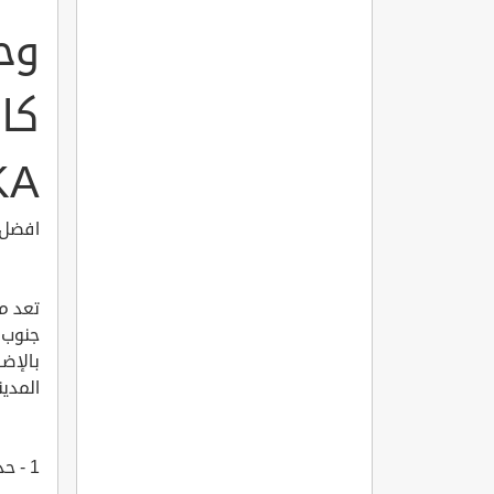
وح
KA
افضل 6 متنزهات وحدائق عامة في مدينة كارشياكا في ازمير 
تعد مد
جنوب ت
بالإضا
المدينة ، واليكم ا
1 - حديقة اوفوك سارجي باركUfuk Sar?ca Park?