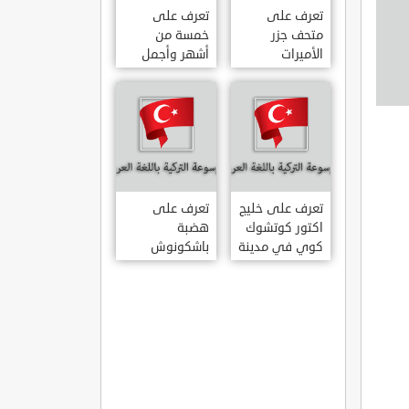
تعرف على
تعرف على
متحف جزر
خمسة من
الأميرات
أشهر وأجمل
ADALAR
قصور اسطنبول
MÜZESI
تعرف على خليج
تعرف على
اكتور كوتشوك
هضبة
كوي في مدينة
باشكونوش
داتشا الساحلية
الطبيعية في
AKTUR
مدينة كهرمان
KÜÇÜK KOY –
مرعش التركية
BA?KONU?
DATÇA
YAYLAS?
KAHRAMANMARA?