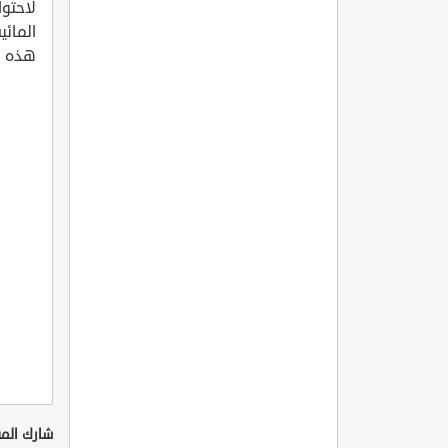
لاحتوا
المائي
هذه ا
شارك المق