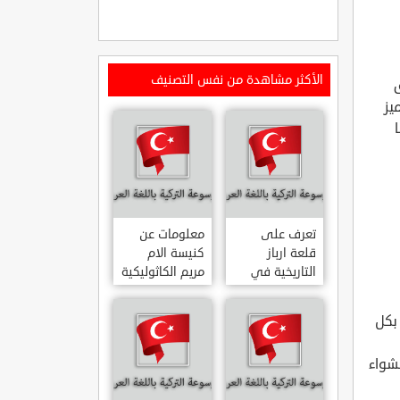
الأكثر مشاهدة من نفس التصنيف
يز
تعرف على
معلومات عن
قلعة ارباز
كنيسة الام
التاريخية في
مريم الكاثوليكية
ولاية ايدن.. من
في هاتي .. من
القلاع الدولة
معالم المدينة
لحدائق بكل
العثمانية
التاريخية
ARPAZ
والدينية
لشواء
MERYEM ANA
KALESI AYDIN
KATOLIK