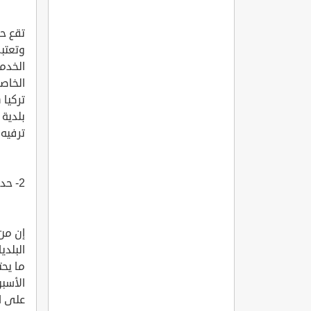
تقع ح
وتعتبر
الخدم
الخاصة
تركيا 
بلدية 
ترفيه
2- حديقة اغور مومجو بارك U?ur Mumcu Park?
إن من 
ما يحت
الأسبو
على ال