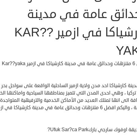
دائق عامة في مدينة
كارشياكا في ازمير KAR??
YA
Kar??yaka
ينة كارشياكا احد مدن ولاية ازمير الساحلية الواقعة على سواحل بحر ا
ركيا ، وهي احدى المدن التي تتميز بمناطقها السياحية واماكنها الخلا
فة الى انها تمتلك العديد من الأماكن الخدمية والترفيهية المتواجد
فضل 6 متنزهات وحدائق عامة في مدينة كارشياكا في ازمير.