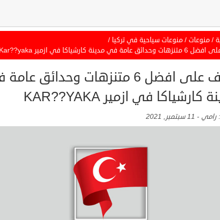
ة
/
منوعات
/
منوعات سياحية في تركيا
/
ائق عامة في مدينة كارشياكا في ازمير Kar??yaka
تعرف على افضل 6 متنزهات وحدائق عامة
 كارشياكا في ازمير KAR??YAKA
:
رامي
-
11 سبتمبر, 2021