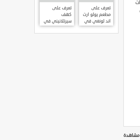
KILISESI
ات
HATAY
تعرف على
تعرف على
مطعم يولو ارت
كهف
اند لونغي في
سيرتلانيني في
ازمير .. مطعم
ولاية ايدن .. من
بجدران متحف
اعاجيب الطبيعة
S?RTLANINI
YOLO ART &
MA?ARAS? –
LOUNGE ?
AYD?N
ZMIR