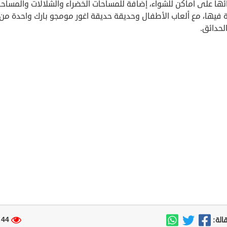
ئها على أماكن للشواء، إضافة للمساحات الخضراء والشلالات والمساح
ة فيها، مع ألعاب الأطفال وحديقة حديقة اغور مومجو بارك واحدة من
لحدائق.
44 مشاهدة
الة: