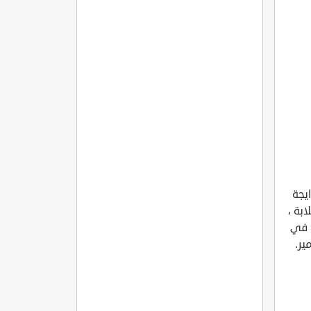
يجة
بة ،
ة في