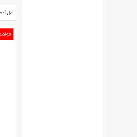
هل أعجب
مواضي