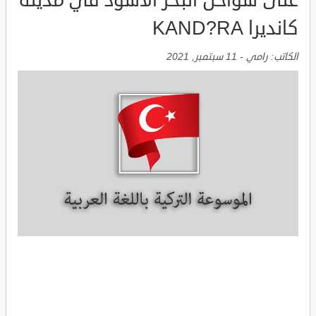
على سواحل البحر الأسود في مدينة
كانديرا KAND?RA
الكاتب:
رامي
-
11 سبتمبر, 2021