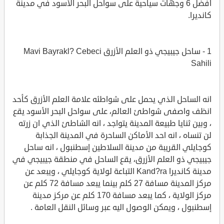
افضل 6 وجهات سياحية على سواحل البحر الأسود في مدينة
كانديرا.
1 - ساحل جيبيجي ذو العلم الأزرق Mavi Bayrakl? Cebeci
Sahili
انه الساحل الذي يحمل على شواطئه علامة العلم الأزرق كأحد
انظف واصفى شواطئ العالم، على سواحل البحر الأسود يقع
، وبين ثنايا طبيعة المدينة يتواجد ، انه الشاطئ الذي ان زرته
لن تنساه ، انه احد الأماكن الساحرة في المدينة الجذابة
كوجايلي القريبة من مدينة السلاطين إسطنبول ، انه ساحل
جيبيجي ذو العلم الأزرق، يقع الساحل في منطقة جيبيجي في
مدينة كانديرا Kand?ra التباعة لولاية كوجايلي ، ويبعد عن
مركز المدينة مسافة 27 كلم بينما يبعد مسافة 72 كلم عن
مركز الولاية ، كما يبعد مسافة 170 كلم عن مركز مدينة
إسطنبول ، ويمكن الوصول اليه عبر وسائل النقل العامة .