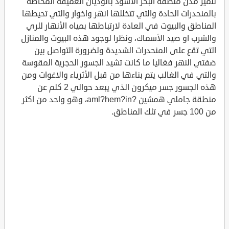
تتميز مدن منطقة البحر الأسود بالوديان العميقة المحاطة
بالمنحدرات الحادة والتي تتخللها انهر واخوار والتي تحيطها
المناطق والبيوت في العادة لارتباطها بمياه الأنهار للري
والشرب او صيد الأسماك، ونظرا لوجود هذه البيوت والمنازل
التي تقع على المنحدرات الشديدة ولضرورة التواصل بين
ضفتي النهر فغاليا ما كانت تشيد الجسور الحجرية المقوسة
والتي في الغالب يتم بناءها من قبل الأثرياء والاغوات ومن
هذه الجسور جسر ميكرون الذي يبعد حوالي 2 كلم عن
منطقة جاملي همشين ?aml?hem?in، وهو واحد من اكثر
من 100 جسر في تلك المناطق.