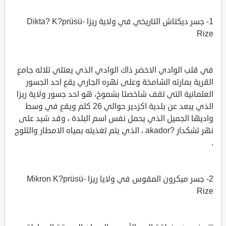
1- جسر ديكتاش التاريخي في ولاية ريزا Dikta? K?prüsü-
Rize
في قلب الوادي الاخضر ذاك الوادي الذي يعتلي تلاله جامع
القرية بمارته الشامخة وعلى نهره الجاري يقع احد الجسور
العثمانية التي تقف شاخصتا بشموخ، هو احد جسور ولاية ريزا
الذي يبعد عن بلدية اكزدير حوالي 26 كلم ويقع في وسط
واديها الجميل الذي يحمل نفس اسم البلدة ، وقد شيد على
نهر تشكدار ?akador ، الذي يتم تغذيته بمياه الامطار والثلوج
.
2- جسر ميكرون المقوس في ولايا ريزا Mikron K?prüsü-
Rize