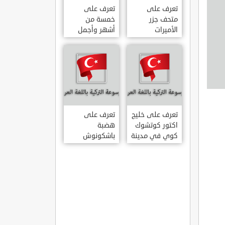
تعرف على
تعرف على
متحف جزر
خمسة من
الأميرات
أشهر وأجمل
ADALAR
قصور اسطنبول
MÜZESI
تعرف على خليج
تعرف على
اكتور كوتشوك
هضبة
كوي في مدينة
باشكونوش
داتشا الساحلية
الطبيعية في
AKTUR
مدينة كهرمان
KÜÇÜK KOY –
مرعش التركية
BA?KONU?
DATÇA
YAYLAS?
KAHRAMANMARA?