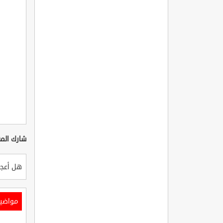
شارك المق
هل أعجب
مواضي