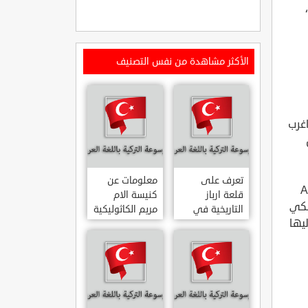
الأكثر مشاهدة من نفس التصنيف
اغرب
تعرف على
معلومات عن
 منطقة Ayazini
قلعة ارباز
كنيسة الام
سكي
التاريخية في
مريم الكاثوليكية
وصول اليها
ولاية ايدن.. من
في هاتي .. من
القلاع الدولة
معالم المدينة
العثمانية
التاريخية
ARPAZ
والدينية
MERYEM ANA
KALESI AYDIN
KATOLIK