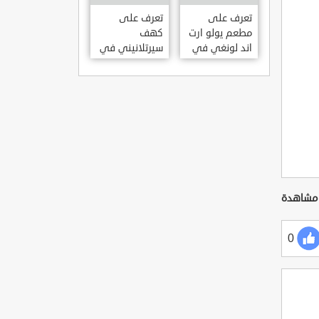
KILISESI
HATAY
تعرف على
تعرف على
مطعم يولو ارت
كهف
اند لونغي في
سيرتلانيني في
ازمير .. مطعم
ولاية ايدن .. من
بجدران متحف
اعاجيب الطبيعة
S?RTLANINI
YOLO ART &
MA?ARAS? –
LOUNGE ?
AYD?N
ZMIR
0