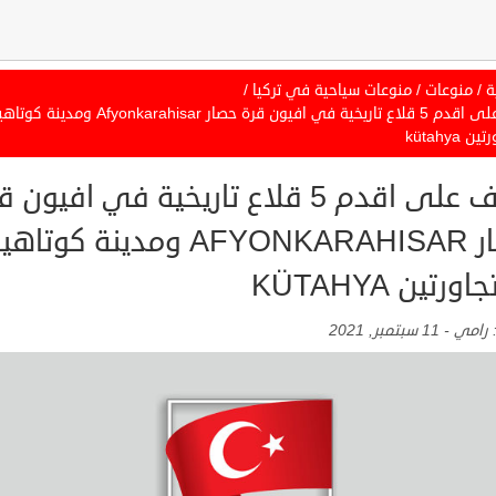
ة
/
منوعات
/
منوعات سياحية في تركيا
/
تعرف على اقدم 5 قلاع تاريخية في افيون قرة حصار Afyonkarahisar ومدينة كوت
 kütahya
تعرف على اقدم 5 قلاع تاريخية في افيون 
حصار AFYONKARAHISAR ومدينة كوتاهي
ورتين KÜTAHYA
:
رامي
-
11 سبتمبر, 2021