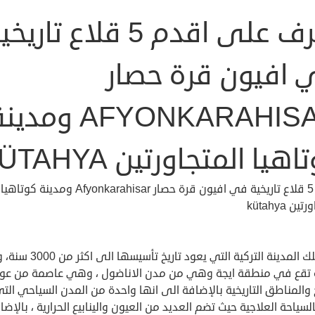
تعرف على اقدم 5 قلاع تاري
 افيون قرة حصار
AFYONKARAHISAR ومدي
اهيا المتجاورتين KÜTAHYA
اقدم 5 قلاع تاريخية في افيون قرة حصار Afyonkarahisar ومدينة كوتاهيا
ين kütahya
انها تلك المدينة التركية التي يعود تاريخ ت
 تقع في منطقة ايجة وهي من مدن الاناضول ، وهي عاصمة من عو
خ والمناطق التاريخية بالإضافة الى انها واحدة من المدن السياحي الت
السياحة العلاجية حيث تضم العديد من العيون والينابيع الحرارية ، بالإضا