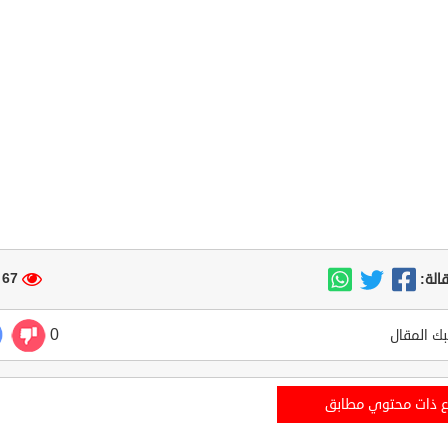
67 مشاهدة
الة:
0
ك المقال
ع ذات محتوي مطابق