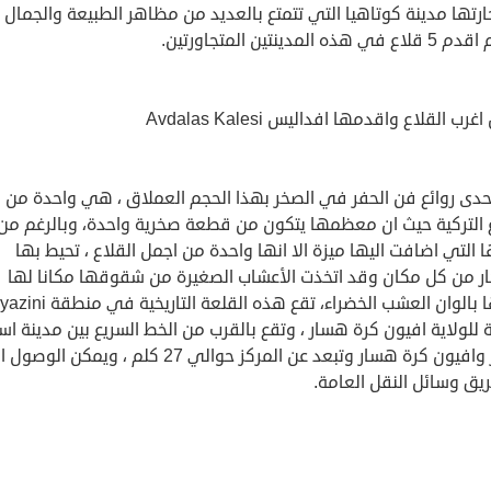
رتها مدينة كوتاهيا التي تتمتع بالعديد من مظاهر الطبيعة والجمال ،
 هذه المدينتين المتجاورتين.
احدى روائع فن الحفر في الصخر بهذا الحجم العملاق ، هي واحدة من 
ع التركية حيث ان معظمها يتكون من قطعة صخرية واحدة، وبالرغم من
ا التي اضافت اليها ميزة الا انها واحدة من اجمل القلاع ، تحيط بها
ار من كل مكان وقد اتخذت الأعشاب الصغيرة من شقوقها مكانا لها
لتزينها بالوان العشب الخضراء، تقع هذه القلعة التاريخية في
ة للولاية افيون كرة هسار ، وتقع بالقرب من الخط السريع بين مدينة ا
شهير وافيون كرة هسار وتبعد عن المركز حوالي 27 كلم ، ويمكن ال
يق وسائل النقل العامة.