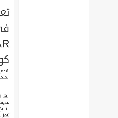
في
كوت
المتجاورت
مدينة
التاري
تتمز ب