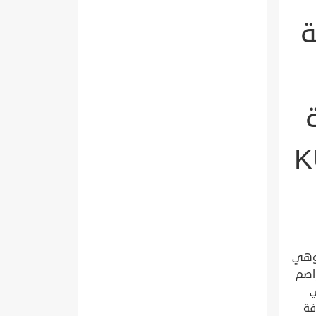
خية
نة
أسيسها الى اكثر من 3000 سنة، وهي
اصم
ي
فة