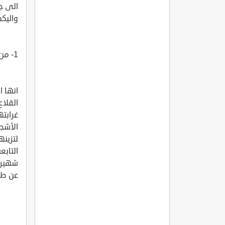
الى جا
واليكم اقدم 5 قلاع في
1- من اغرب القلاع واقدمها افداليس Avdalas Kalesi
انها 
القلا
غرابته
الأشج
التابع
عن طر