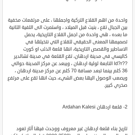
واحدة من اهم القلاع التركية واجملها ، على مرتفعات مخفية
بين الجبال تقع ، بنيت قبل الميلاد ، واستمرت الى اللفية الثانية
ما بعده ، هي واحدة من اجمل القلاع التاريخية، يحمل
تصميمها المعنى الحقيقي للقلاع التي نتخيلها في
الاساطير والقصص التاريخية، انها قلعة الذئب او كورت
كاليسي في مدينة اردهان، تقع القلعة في مدينة تشالدير
??ld?r التابعة لولية اردهان ، ويبعد عن مركز المدينة حوالي
36 كلم بينما تبعد مسافة 70 كلم عن مركز مدينة اردهان ،
ويصعب الوصول اليها بعض الشيء، حيث انها تقع على مرتفع
صخري كبير.
2- قلعة اردهان Ardahan Kalesi
تاريخ بناء قلعة اردهان غير معروف ووجدت فيها آثار تعود