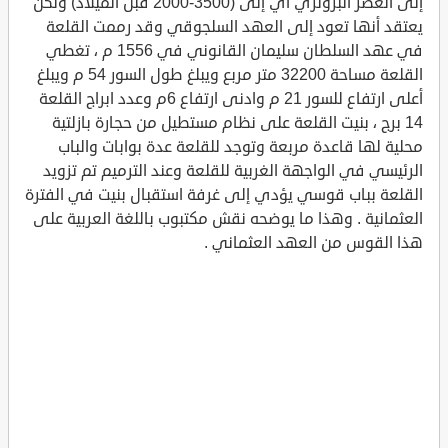
إلى العصر البرونزي اي إلى (3500-2000 قبل الميلاد) ولكن
يعتقد أنها تعود إلى العهد السلجوقي وقد رممت القلعة
في عهد السلطان سليمان القانوني في 1556 م ، تغطي
القلعة مساحة 32200 متر مربع ويبلغ طول السور 54 م ويبلغ
أعلى ارتفاع للسور 21 م وادنى ارتفاع 6م وعدد ابراج القلعة
14 برج ، بنيت القلعة على نظام مستطيل من حجارة بازلتية
محلية لها قاعدة مربعة وتوجد للقلعة عدة بوابات والباب
الرئيسي في الواجهة الغربية للقلعة وعند الترميم تم تزويد
القلعة بباب قوسي يؤدي إلى غرفة استقبال بنيت في الفترة
العثمانية . وهذا ما يوضحه نقش مكتبوب باللغة العربية على
هذا القوس من العهد العثماني .