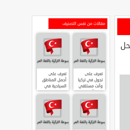
مقالات من نفس التصنيف
حل
تعرف على
تعرف على
تجول في تركيا
أجمل المناطق
وأنت مستلقي
السياحية في
على أريكتك
اسطنبول
..السياحة
المشهورة في
الافتراضية.
تركيا