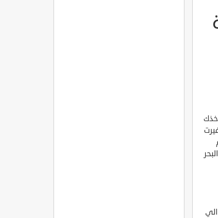
أخذك
فيرت
لبحر
دينة حوالي