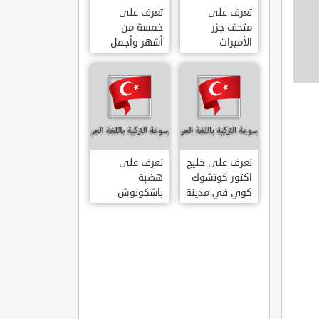
تعرف على
تعرف على
متحف جزر
خمسة من
الأميرات
أشهر وأجمل
ADALAR
قصور اسطنبول
MÜZESI
تعرف على خليج
تعرف على
اكتور كوتشوك
هضبة
كوي في مدينة
باشكونوش
داتشا الساحلية
الطبيعية في
AKTUR
مدينة كهرمان
KÜÇÜK KOY –
مرعش التركية
BA?KONU?
DATÇA
YAYLAS?
KAHRAMANMARA?