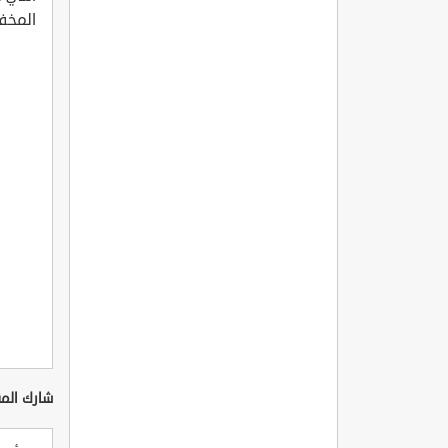
المخفي
شارك المق