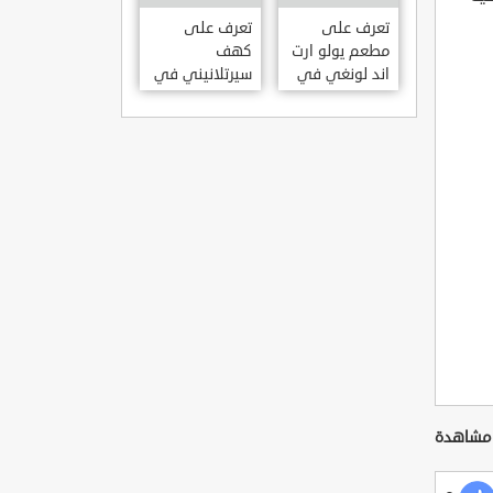
KILISESI
HATAY
تعرف على
تعرف على
مطعم يولو ارت
كهف
اند لونغي في
سيرتلانيني في
ازمير .. مطعم
ولاية ايدن .. من
بجدران متحف
اعاجيب الطبيعة
S?RTLANINI
YOLO ART &
MA?ARAS? –
LOUNGE ?
AYD?N
ZMIR