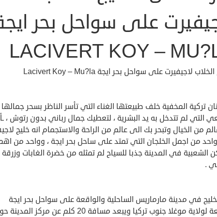
جيفيرت على سواحل بحر ايجة
LACIVERT KOY – MU?
لخلاب لاجيفيرت على سواحل بحر ايجة Lacivert Koy – Mu?la
ن تركية المخفية خلف طبيعتها الغناء التي تأسر الناظر بسحر جمالها
ي التي لم تتدخل به يد البشرية ، لتعطيك جمال رباني بدون رتوش ، ـ
لم من الخيال وتبحر بك الى عالم من الراحة والاستجمام انه خليج لاجي
احد من اجمل الخلجان التي تمتد على ساحل بحر ايجة ، وواحد من اهم
ن الشعبية في المدينة جذبا للسياح لم تمثله من خضرة الغابات وزرقة ا
ي .
خليج في مدينة مارماريس الساحلية والواقعة على سواحل بحر ايجة
والتابعة لولاية موغلا جنوب تركيا ويبعد مسافة 20 كلم عن مركز الم