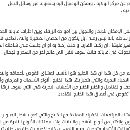
كلم عن مركز الولاية ، ويمكن الوصول اليه بسهولة عبر وسائل النقل
دية .
ل الإمكان للابحار والتجول بين امواجه الزرقاء وبين اطراف غاباته الخضر
ز ساحله بانه ليس رملي بل يتكون من الحصى الصغيرة والتي تداعب 
سير عليها ، ان ركبت القارب واخذت رحلة به او ان جلست على شاطئه ال
تجولت في غاباته فانت سوف تنقل الى عالم اخر من السحر والجمال .
م من كل هذا ان هذا الخليج هو الأنسب لعشاق الغوص بأعماقه والتم
الاحياء البحرية والتي يتميز بها هذا الخليج ، أنواع الأسماك والمرجان وأ
ف والقناديل والكثير الكثير من الأعشاب البحرية هي التي سوف ترها
 تغوص في أعماق هذا الخليج الهادئ.
 المرتفعات الخضراء الممتدة مع الخليج والتي تعج باشجار الصنوبر
ون والكثير من أنواع الأشجار والنباتات ولا سيما تلك الأنواع النادرة من 
سلقت الأشجار وتحجرت بمرور الزمن، ان خليج لاجيفيرت جنة من جنان تر