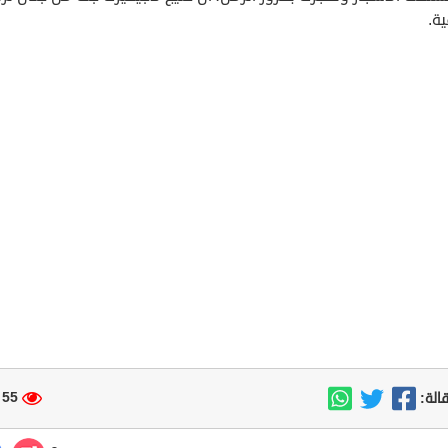
ة.
55 مشاهدة
الة: