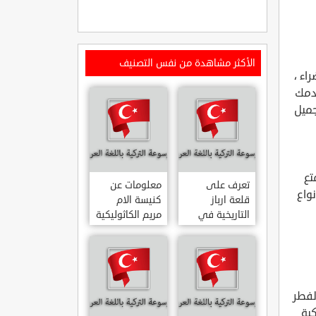
الأكثر مشاهدة من نفس التصنيف
اء ،
قدمك
جميل
تع
تعرف على
معلومات عن
نواع
قلعة ارباز
كنيسة الام
التاريخية في
مريم الكاثوليكية
ولاية ايدن.. من
في هاتي .. من
القلاع الدولة
معالم المدينة
العثمانية
التاريخية
ARPAZ
والدينية
MERYEM ANA
KALESI AYDIN
الفطر
KATOLIK
كية