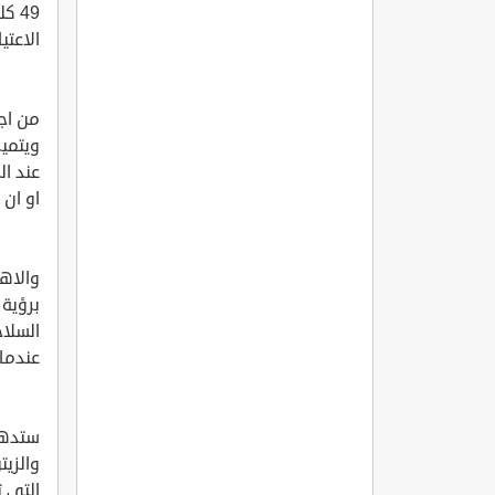
49 
الاعتيا
من اجم
ويتمي
عند ال
او ان 
والاه
برؤية 
السلاح
عندما
ستدهشك
والزيت
التي ت