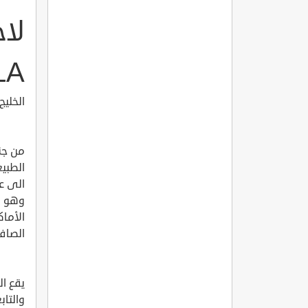
لا
LA
الخليج ا
من جنا
الطبيع
الى عا
وهو و
الأماك
الصاف
يقع ال