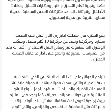
متعة وتجربة تعلم التسلق واختبار ومهارات التسلق وعضلات
الأطفال وقوتها ، انه احد متنزهات المدين الساحلية الجميلة
سكاريا القريبة من مدينة إسطنبول.
يقع المتنزه في منطقة ادابزاري التي تمثل قلب المدينة
سكاريا ومركزها ويبعد عن مركزها 10 كلم فقط ، ويمكنك
الوصول اليه بسهولة عبر وسائل النقل الاعتيادي ، كما انه يعد
من المتنزهات المعروفة والاقع على اطراف غابات المدينة
الخضراء .
تتزاحم العوائل على هذا البارك الابتكاري الذي اهتمت به
بلدية المدينة والتي رسمت ممراته بهندسة جميلة وتتخللها
المساحات الخضراء والمساحات المزهرة باجمل أنواع الزهور
المنتشرة على جوانب ممراته الجميلة ، كما يوجد في المتنزه
بيوت زجاجية تحوي تحت سقفها مشاتل لاندر أنواع الزهور
والنباتات مثل المخملية، البنفسجي والخزامى، والتي تقوم