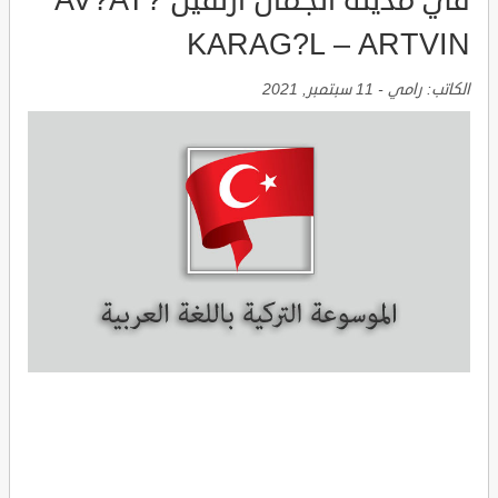
في مدينة الجمال ارتفين ?AV?AT
KARAG?L – ARTVIN
الكاتب:
رامي
-
11 سبتمبر, 2021