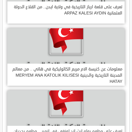
تعرف على قلعة ارباز التاريخية في ولاية ايدن.. من القلاع الدولة
العثمانية ARPAZ KALESI AYDIN
معلومات عن كنيسة الام مريم الكاثوليكية في هاتي .. من معالم
المدينة التاريخية والدينية MERYEM ANA KATOLIK KILISESI
HATAY
تعرف على مطعم يولو ارت اند لونغي في ازمير .. مطعم بجدران