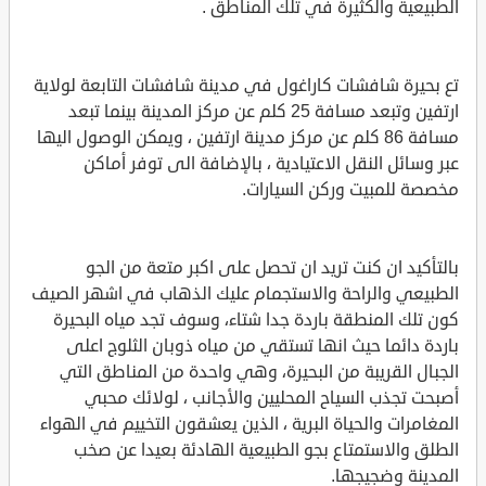
الطبيعية والكثيرة في تلك المناطق .
تع بحيرة شافشات كاراغول في مدينة شافشات التابعة لولاية
ارتفين وتبعد مسافة 25 كلم عن مركز المدينة بينما تبعد
مسافة 86 كلم عن مركز مدينة ارتفين ، ويمكن الوصول اليها
عبر وسائل النقل الاعتيادية ، بالإضافة الى توفر أماكن
مخصصة للمبيت وركن السيارات.
بالتأكيد ان كنت تريد ان تحصل على اكبر متعة من الجو
الطبيعي والراحة والاستجمام عليك الذهاب في اشهر الصيف
كون تلك المنطقة باردة جدا شتاء، وسوف تجد مياه البحيرة
باردة دائما حيث انها تستقي من مياه ذوبان الثلوج اعلى
الجبال القريبة من البحيرة، وهي واحدة من المناطق التي
أصبحت تجذب السياح المحليين والأجانب ، لولائك محبي
المغامرات والحياة البرية ، الذين يعشقون التخييم في الهواء
الطلق والاستمتاع بجو الطبيعية الهادئة بعيدا عن صخب
المدينة وضجيجها.