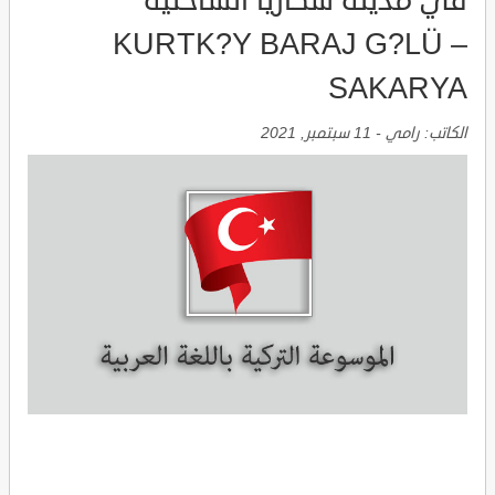
في مدينة سكاريا الساحلية
KURTK?Y BARAJ G?LÜ –
SAKARYA
الكاتب:
رامي
-
11 سبتمبر, 2021