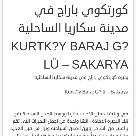
كورتكوي باراج في
مدينة سكاريا الساحلية
KURTK?Y BARAJ G?
LÜ – SAKARYA
بحيرة كورتكوي باراج في مدينة سكاريا الساحلية
Kurtk?y Baraj G?lü – Sakarya
في ولاية الجمال الاخاذ سكاريا ووسط المدن السياحية تقع
تلك البحيرة الاخاذة ، انها واحدة من اجمل البحيرات التي تقع
بالقرب من الساحل وبين المدن السياحية وتزار من قبل العديد
من السياح حيث يبدأ موسم زيارتها بداية شهر ابريل من كل