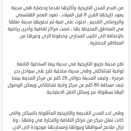
من اقدم المدن التاريخية وأكثرها تقدما وحضارة هي مدينة
يعود تاريخها القرن 8 قبل الميلاد ، تعود العصر الهلنستي
والروماني القديم ، احتوت على ابنية لم تحتويها مدينة مثلها
في المناطق المحيطة بها ، ضمت مراكز ثقافية وأخرى رياضية
بالإضافة الى انابيب المجاري وخطوط الري وغيرها من
المظاهر الحضارية .
تقع مدينة بارينو التاريخية في مدينة بيغا الساحلية التابعة
لولاية تشاناكلي وهي مدينة ساحلية تقع على سواحل بحر
مرمرة ، وتبعد المدينة حوالي 28 كلم عن مركز المدينة بينما
تبعد مسافة 80 كلم عن مركز ولاية تشانالكي ويمكن الوصول
اليها بسهولة عبر وسائل النقل الاعتيادية.
وهي احد المدن القديمة والتاريخية المأهولة بالسكان والتي
كانت تمثل مركز من مراكز الثقافة والتجارة في وقتها ، ولا
تزال ملامح أسواقها وبيوتها ومسارحها موجودة الى الان،