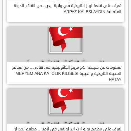
تعرف على قلعة ارباز التاريخية في ولاية ايدن.. من القلاع الدولة
العثمانية ARPAZ KALESI AYDIN
معلومات عن كنيسة الام مريم الكاثوليكية في هاتي .. من معالم
المدينة التاريخية والدينية MERYEM ANA KATOLIK KILISESI
HATAY
تعرف على مطعم يولو ارت اند لونغي في ازمير .. مطعم بجدران