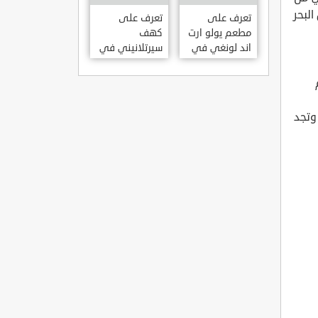
KILISESI
البحر
HATAY
تعرف على
تعرف على
مطعم يولو ارت
كهف
اند لونغي في
سيرتلانيني في
ازمير .. مطعم
ولاية ايدن .. من
بجدران متحف
اعاجيب الطبيعة
S?RTLANINI
YOLO ART &
MA?ARAS? –
LOUNGE ?
وتجد
AYD?N
ZMIR