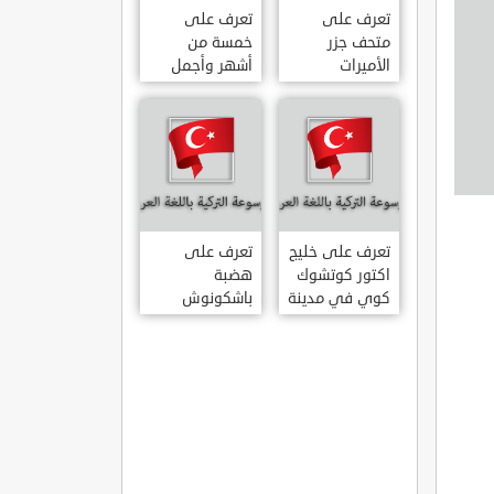
تعرف على
تعرف على
متحف جزر
خمسة من
الأميرات
أشهر وأجمل
ADALAR
قصور اسطنبول
MÜZESI
تعرف على خليج
تعرف على
اكتور كوتشوك
هضبة
كوي في مدينة
باشكونوش
داتشا الساحلية
الطبيعية في
AKTUR
مدينة كهرمان
KÜÇÜK KOY –
مرعش التركية
BA?KONU?
DATÇA
YAYLAS?
KAHRAMANMARA?