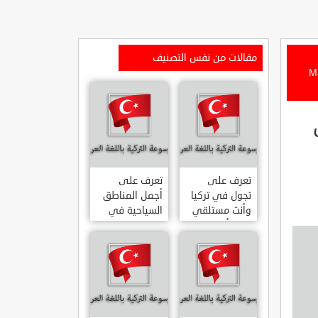
مقالات من نفس التصنيف
لغوص في بحر ايجة Maden
تعرف على
تعرف على
تجول في تركيا
أجمل المناطق
وأنت مستلقي
السياحية في
على أريكتك
اسطنبول
..السياحة
المشهورة في
الافتراضية.
تركيا