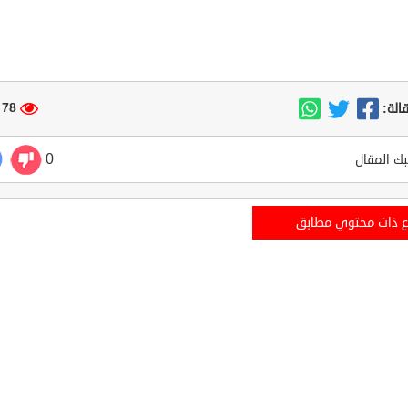
78 مشاهدة
الة:
0
ك المقال
ع ذات محتوي مطابق