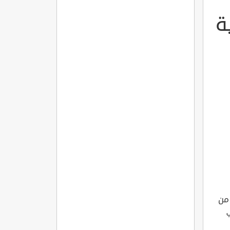
ة
 من
ي