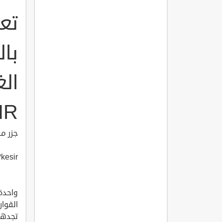
تع
با
IR
جزر م
kesir
واحدة
القوار
تجدها 