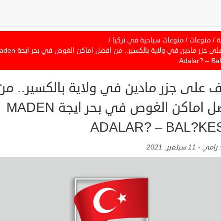
ة
/
منوعات
/
منوعات سياحية في تركيا
/
تعرف على جزر مادين في ولاية بالكسير.. من افضل اماكن ا
Adalar? – Bal
ف على جزر مادين في ولاية بالكسير.. من
افضل اماكن الغوص في بحر ايجة MADEN
ADALAR? – BAL?KE
:
رامي
-
11 سبتمبر, 2021