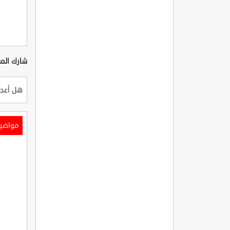
شارك المق
هل أعجب
مواضي