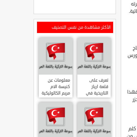
ته
ئية.
الأكثر مشاهدة من نفس التصنيف
اح
نورس
تعرف على
معلومات عن
قلعة ارباز
كنيسة الام
فهذا
التاريخية في
مريم الكاثوليكية
زر
ولاية ايدن.. من
في هاتي .. من
القلاع الدولة
معالم المدينة
العثمانية
التاريخية
ARPAZ
والدينية
MERYEM ANA
KALESI AYDIN
 جزر المعدن في مدينة ايفالك التابعة لولاية بالكسير ، وتبعد مسافة 14 كلم
KATOLIK
 ، وهي من