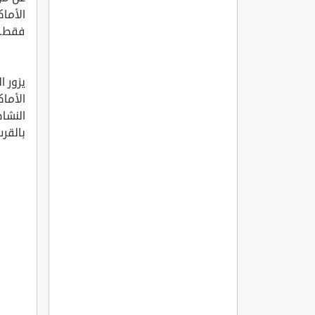
الأماك
فقط.
يزور ا
الأماك
النشاط
بالقر