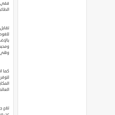
ففي ه
الطاغي
تقابل 
للغوص 
بالإضا
ومحبي
وهي ت
كما ان
لتوفر
المكان
العائم