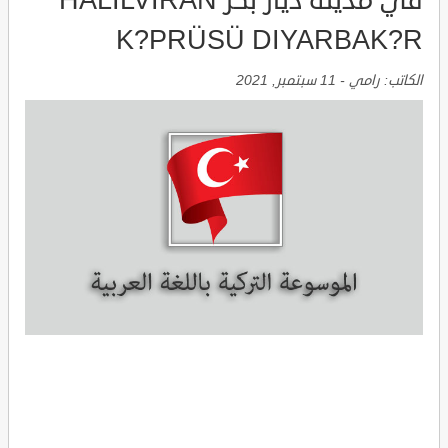
في مدينة ديار بكر HALILVIRAN
K?PRÜSÜ DIYARBAK?R
الكاتب:
رامي
-
11 سبتمبر, 2021