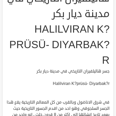
مدينة ديار بكر
HALILVIRAN K?
PRÜSÜ- DIYARBAK?
R
جسر هاليلفيران التاريخي في مدينة ديار بكر
Halilviran K?prüsü- Diyarbak?r
في شرق الاناضول وبالقرب من كل المعالم التاريخية يقع هذا
الجسر السلجوقي وهو احد من اقدم الجسور التاريخية حيث
يعود تاريخ انشائها الى اكثر من 8 قرون خلت ، انه واحد من