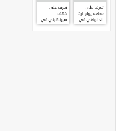
KILISESI
HATAY
تعرف على
تعرف على
مطعم يولو ارت
كهف
اند لونغي في
سيرتلانيني في
ازمير .. مطعم
ولاية ايدن .. من
بجدران متحف
اعاجيب الطبيعة
S?RTLANINI
YOLO ART &
MA?ARAS? –
LOUNGE ?
AYD?N
ZMIR