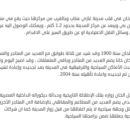
لخان في قلب مدينة غازي عنتاب وبالقرب من مركزها حيث يقع في م
شاهين بي ويبعد عن مركز المدينة بحدود 1.2 كلم ، ويمكنك الوصول اليه 
سائل النقل الاعتيادية او عن طريق السير على الاقدام .
شيد الخان سنة 1900 وقد شيد من ثلاثة طوابق مع العديد من المتاجر والم
ن خانا يضم العديد من المتاجر وباقي المتعلقات ، وقد اصبح اليوم وا
ث الأماكن السياحية والترفيهية في المدينة بعد تجديده وإعادة تشيد
تم تجديده واعادة تأهيله سنة 2004 .
 الخان زواره بتلك الإطلالة التاريخية وحداثة ديكوراته الداخلية العصري
لذي يضم العديد من المطاعم والمقاهي بالإضافة الى المتاجر الأخرى
ثل وجهة سياحية لا يتم اغفالها من قبل زوار المدينة كما ان شركات
ية جعلتها ضمن برامجها السياحية.