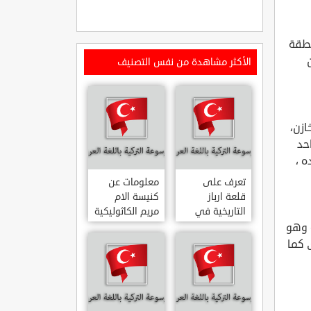
نطقة
عن
الأكثر مشاهدة من نفس التصنيف
خازن،
حد
ه ،
تعرف على
معلومات عن
قلعة ارباز
كنيسة الام
التاريخية في
مريم الكاثوليكية
ولاية ايدن.. من
في هاتي .. من
ة وهو
القلاع الدولة
معالم المدينة
 كما
العثمانية
التاريخية
ARPAZ
والدينية
MERYEM ANA
KALESI AYDIN
KATOLIK