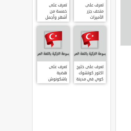
تعرف على
تعرف على
متحف جزر
خمسة من
الأميرات
أشهر وأجمل
ADALAR
قصور اسطنبول
MÜZESI
تعرف على خليج
تعرف على
اكتور كوتشوك
هضبة
كوي في مدينة
باشكونوش
داتشا الساحلية
الطبيعية في
AKTUR
مدينة كهرمان
KÜÇÜK KOY –
مرعش التركية
BA?KONU?
DATÇA
YAYLAS?
KAHRAMANMARA?