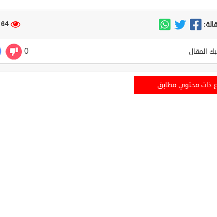
64 مشاهدة
الة:
0
ك المقال
ع ذات محتوي مطابق