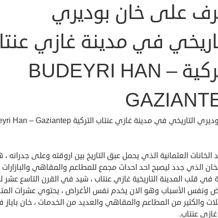
رف على خان بوديري
تاريخي في مدينة غازي عنتا
التركية BUDEYRI HAN –
GAZIANT
ري التاريخي في مدينة غازي عنتاب التركية Budeyri Han – Gaziantep
د الخانات العثمانية الذي يحمل عبق التاريخ بين اروقته وعلى جدرانه ، 
خان الذي جدد ليصبح احد احداث مجمع للمطاعم والمقاهي والبازارات
ة في قلب المدينة التاريخية غازي عنتاب ، شيد في القرن التاسع عشر 
اض ونفس الأسباب وهو الان يخدم نفس الأغراض ، يحتوي عشرات المتا
ات والكثير من المطاعم والمقاهي والعديد من الخدمات ، خان باياز 
غازي عنتاب.