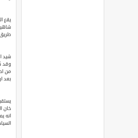
يقع ا
طريق و
وقد كا
من احد
بعد ان 
يستقبل
خان ا
انه يم
السياح