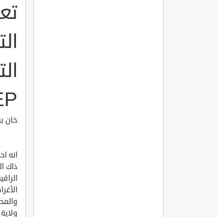
تع
ال
EP
خان بودي
انه اح
ذاك ال
الراقي
الأغر
والمحل
ولاية 