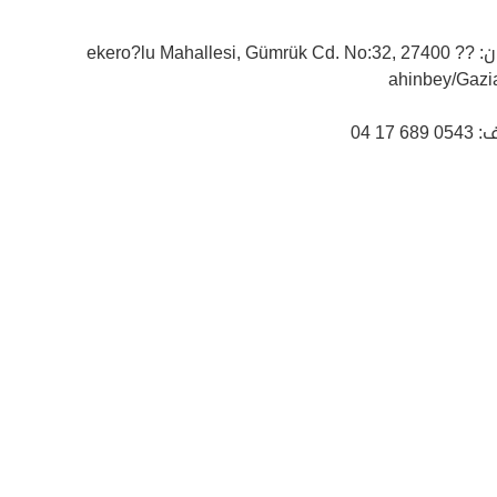
العنوان: ?ekero?lu Mahallesi, Gümrük Cd. No:32, 27400 ?
ahinbey/Gazi
68 17 04