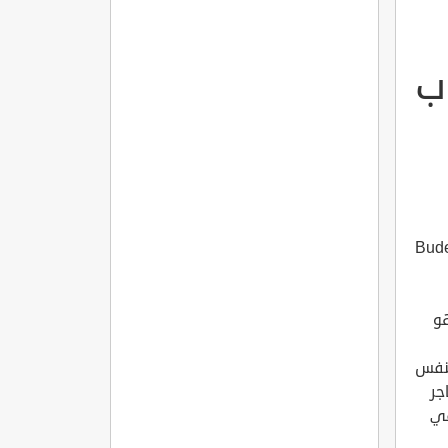
ب
هو
لنفس
جر
في