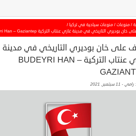
ة
/
منوعات
/
منوعات سياحية في تركيا
/
خان بوديري التاريخي في مدينة غازي عنتاب التركية Budeyri Han – Gaziantep
ف على خان بوديري التاريخي في مدينة
غازي عنتاب التركية BUDEYRI HAN –
GAZIAN
:
رامي
-
11 سبتمبر, 2021