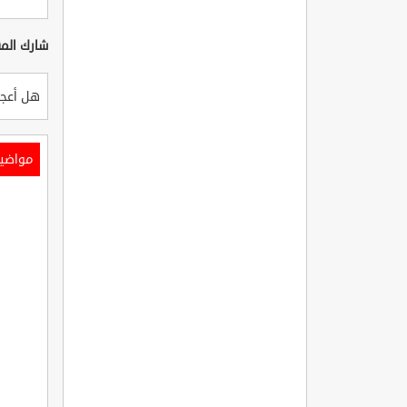
شارك المق
هل أعجب
مواضي