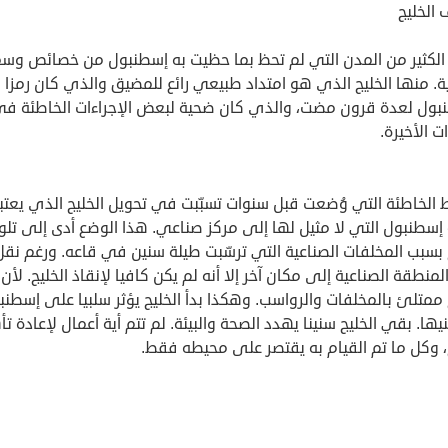
الخليج
الكثير من المدن التي لم تحظ بما حظيت به إسطنبول من خصائص وس
. منها الخليج الذي هو امتداد طبيعي رائع للمضيق والذي كان رمزا
بول لعدة قرون مضت، والذي كان ضحية لبعض الإجراءات الخاطئة ف
ت الأخيرة.
 الخاطئة التي وُضعت قبل سنوات تسبّبت في تحويل الخليج الذي يعتبر
 إسطنبول التي لا مثيل لها إلى مركز صناعي. هذا الوضع أدى إلى تلو
 بسبب المخلفات الصناعية التي ترسّبت طيلة سنين في قاعه. ورغم نقل
لمنطقة الصناعية إلى مكان آخر إلا أنه لم يكن كافيا لإنقاذ الخليج. لأن
 ممتلئ بالمخلفات والرواسب. وهكذا بدأ الخليج يؤثر سلبيا على إسطنب
ها. بقي الخليج سنينا يهدد الصحة والبيئة. لم تتم أية أعمال لإعادة ت
، وكل ما تم القيام به يقتصر على محيطه فقط.