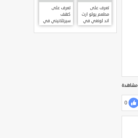
KILISESI
HATAY
تعرف على
تعرف على
مطعم يولو ارت
كهف
اند لونغي في
سيرتلانيني في
ازمير .. مطعم
ولاية ايدن .. من
بجدران متحف
اعاجيب الطبيعة
S?RTLANINI
YOLO ART &
MA?ARAS? –
LOUNGE ?
AYD?N
ZMIR
0