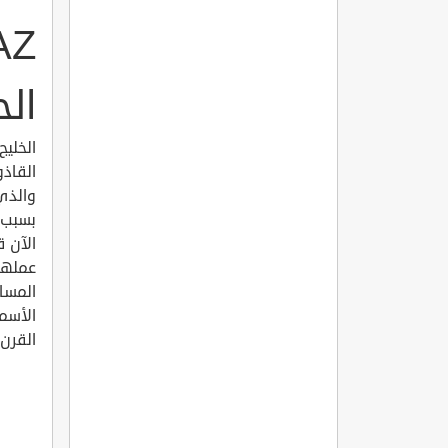
الح
الخليج
القاذ
والذي 
بسبب ا
الآن 
عملها
المسا
الأسما
القرن