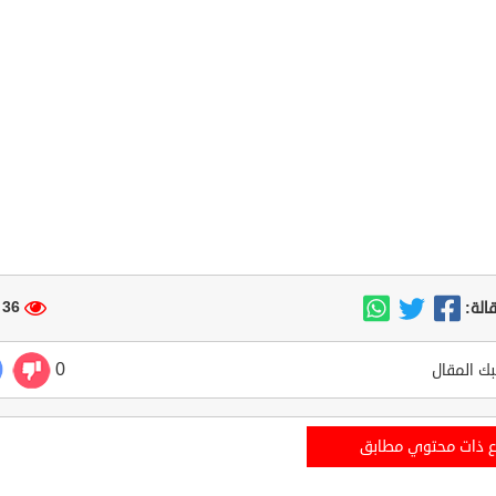
36 مشاهدة
الة:
0
ك المقال
ع ذات محتوي مطابق