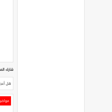
شارك المق
هل أعجب
مواضي