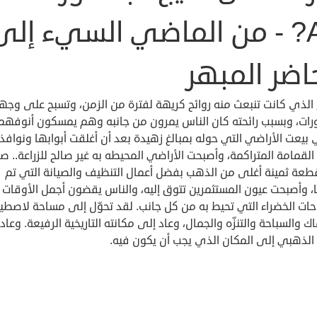
AZ? - من الماضي السيء إلى
اضر المبهر
 الذي كانت تنبعث منه روائح كريهة لفترة من الزمن، وتسبح على وجه
ورات، وبسبب رائحته كان الناس يمرون من جانبه وهم يمسكون أنوفهم
بيعت الأراضي التي حوله بمبالغ زهيدة بعد أن أغلقت أبوابها ونوافذ
لقمامة المتراكمة، وأصبحت الأراضي المحيطه به غير صالح للزراعة.. صا
قطعة ثمينة أغلى من الذهب بفضل أعمال التنظيف والصيانة التي تم
، وأصبحت عيون المستثمرين تتوق إليه، والناس يقضون أجمل الأوقات
حات الخضراء التي تحيط به من كل جانب. لقد تحوّل إلى مساحة لاصطيا
ك والسباحة والتنزّه والجمال، وعاد إلى مكانته التاريخية الرفيعة. وعاد
 الذهبي إلى المكان الذي يجب أن يكون فيه.