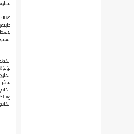
تنظيف 
هناك 
طبيعية
لإسطن
السنوا
الخطط
لؤلؤة
الخليج
مركز ا
الخليج
وساكني
الخليج