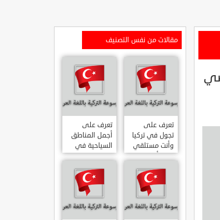
مقالات من نفس التصنيف
ن الماضي
تعرف على
تعرف على
تجول في تركيا
أجمل المناطق
وأنت مستلقي
السياحية في
على أريكتك
اسطنبول
..السياحة
المشهورة في
الافتراضية.
تركيا