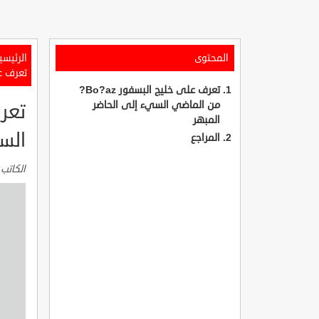
المحتوى
الرئيسي
تعرف على خليج الب
تعرف على خليج البسفور Bo?az?
من الماضي السيء إلى الحاضر
المبهر
الس
المراجع
الكاتب