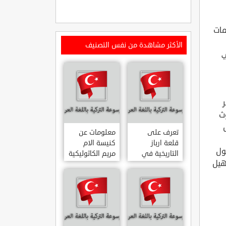
مات
الأكثر مشاهدة من نفس التصنيف
ي
ث
تعرف على
معلومات عن
قلعة ارباز
كنيسة الام
ول
التاريخية في
مريم الكاثوليكية
أهيل
ولاية ايدن.. من
في هاتي .. من
القلاع الدولة
معالم المدينة
العثمانية
التاريخية
ARPAZ
والدينية
MERYEM ANA
KALESI AYDIN
KATOLIK