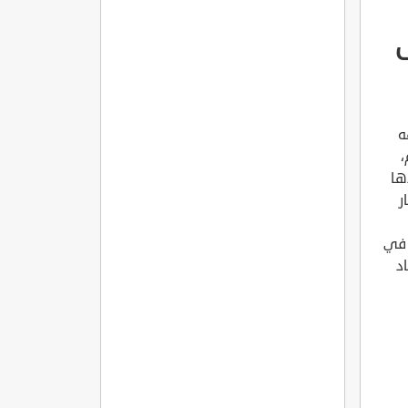
ه
،
ها
ر
 في
د