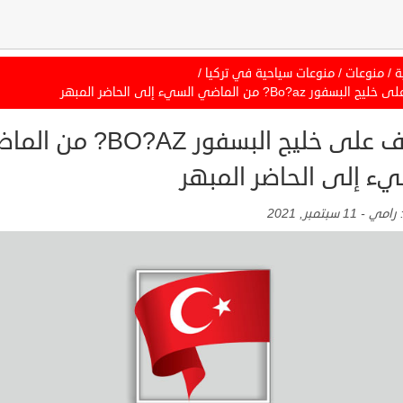
ة
/
منوعات
/
منوعات سياحية في تركيا
/
سفور Bo?az? من الماضي السيء إلى الحاضر المبهر
تعرف على خليج البسفور BO?AZ? م
يء إلى الحاضر المبهر
:
رامي
-
11 سبتمبر, 2021