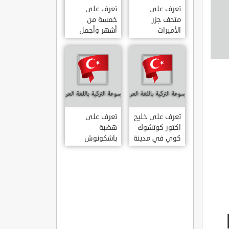
تعرف على
تعرف على
متحف جزر
خمسة من
الأميرات
أشهر وأجمل
ADALAR
قصور اسطنبول
MÜZESI
تعرف على خليج
تعرف على
اكتور كوتشوك
هضبة
كوي في مدينة
باشكونوش
داتشا الساحلية
الطبيعية في
AKTUR
مدينة كهرمان
KÜÇÜK KOY –
مرعش التركية
BA?KONU?
DATÇA
YAYLAS?
KAHRAMANMARA?
?