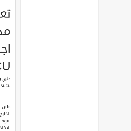
تع
مدي
CU
asucu
على س
الخليج
سوف ت
الاخاذ