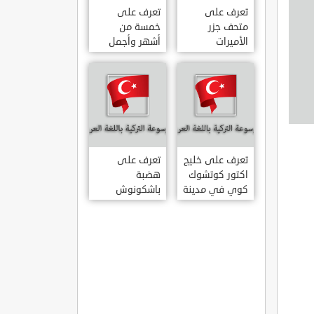
تعرف على
تعرف على
متحف جزر
خمسة من
الأميرات
أشهر وأجمل
ADALAR
قصور اسطنبول
MÜZESI
تعرف على خليج
تعرف على
اكتور كوتشوك
هضبة
كوي في مدينة
باشكونوش
داتشا الساحلية
الطبيعية في
AKTUR
مدينة كهرمان
KÜÇÜK KOY –
مرعش التركية
BA?KONU?
DATÇA
YAYLAS?
KAHRAMANMARA?