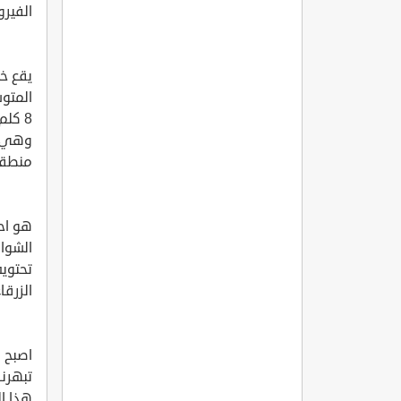
الفيرو
يقع خ
المتوس
وهي ا
منطقة
هو اح
الشوا
تحتوي
الزرقا
اصبح ه
تبهرنا
هذا ال