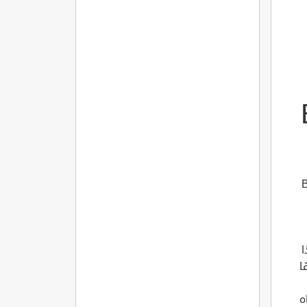
B
نة Bo?sak
ا
ا
ه