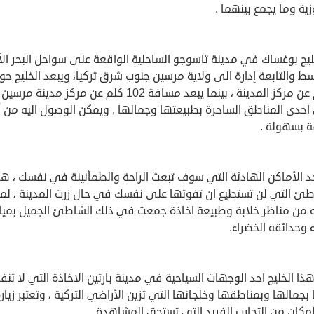
زية وما يجمع بينهما .
ليج بوغساك في مدينة تاسوجو الساحلية الواقعة على سواحل البحر ال
ط والتابعة إدارة الى ولاية مرسين جنوب شرق تركيا، ويبعد الخليج حو
8 كلم عن مركز المدينة ، بينما يبعد مسافة 102 كلم عن مركز مدينة مرسين
حدى المناطق الساحرة بطبيعتها وجمالها , ويمكن الوصول اليه من 
 بسهولة .
د الأماكن الهادئة التي سوف تبعث الراحة والطمأنينة في نفسك ، ه
طئ التي لن تستطيع ان تفوتها على نفسك في حال زرت المدينة ، لما
ه من مناظر خلابة وطبيعة اخاذة جمعت في ذلك الشاطئ الجميل بمي
ء وحدائقه الخضراء.
ذا الخليج احد الوجهات السياحية في مدينة بارتين الاخاذة التي لا تنف
 بجمالها وبمناطقها وخلجانها التي تزين الأراضي التركية ، وتعتبر زيار
مكان من التجارب الفريد التي تستحق المشاهدة .