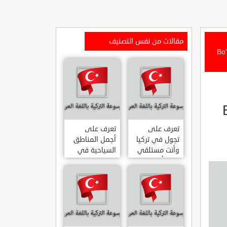
مقالات من نفس التصنيف
ة.. من اجمل خلجان المدينة Bo?sak
BO?
تعرف على
تعرف على
تجول في تركيا
أجمل المناطق
وأنت مستلقي
السياحية في
على أريكتك
اسطنبول
..السياحة
المشهورة في
الافتراضية.
تركيا