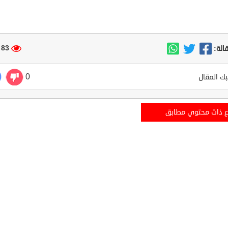
83 مشاهدة
الة:
0
ك المقال
ع ذات محتوي مطابق