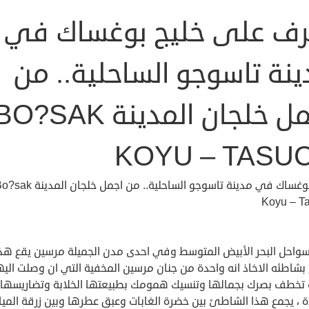
رف على خليج بوغساك في
نة تاسوجو الساحلية.. من
اجمل خلجان المدينة O?SAK
KOYU – TASU
خليج بوغساك في مدينة تاسوجو الساحلية.. من اجمل خلجان المدي
Koyu – T
واحل البحر الأبيض المتوسط وفي احدى مدن الجميلة مرسين يقع هذ
 بشاطئه الاخاذ انه واحدة من جنان مرسين المخفية التي ان وصلت اليه
خطف بصرك بجمالها وتنسيك همومك بطبيعتها الخلابة وتضاريسها
ة ، يجمع هذا الشاطئ بين خضرة الغابات وعبق عطرها وبين زرقة الميا