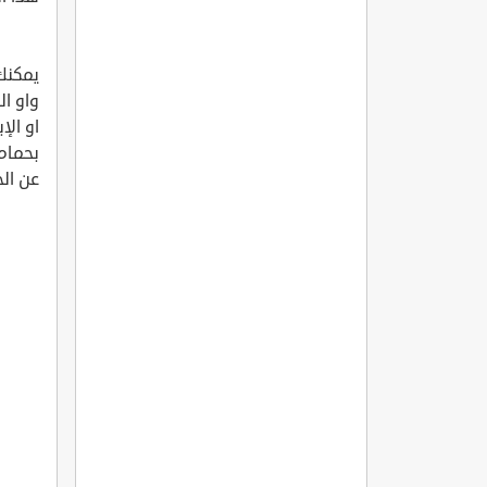
يمكنك
واو ال
او الإ
بحمام
عن الح