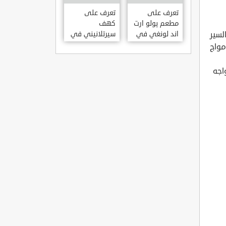
KILISESI
HATAY
تعرف على
تعرف على
مطعم يولو ارت
كهف
لسير
اند لونغي في
سيرتلانيني في
ازمير .. مطعم
ولاية ايدن .. من
مواج
بجدران متحف
اعاجيب الطبيعة
S?RTLANINI
YOLO ART &
اجه
MA?ARAS? –
LOUNGE ?
AYD?N
ZMIR