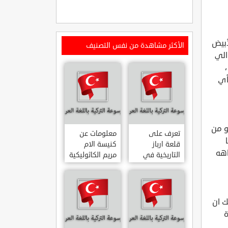
أبيض
الأكثر مشاهدة من نفس التصنيف
الي
 ،
أي
و من
تعرف على
معلومات عن
قلعة ارباز
كنيسة الام
اهه
التاريخية في
مريم الكاثوليكية
ولاية ايدن.. من
في هاتي .. من
القلاع الدولة
معالم المدينة
العثمانية
التاريخية
ARPAZ
والدينية
ك ان
MERYEM ANA
KALESI AYDIN
ة
KATOLIK