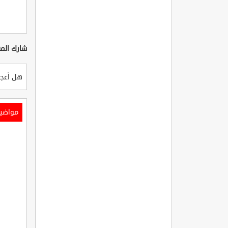
شارك المق
هل أعجب
مواضي