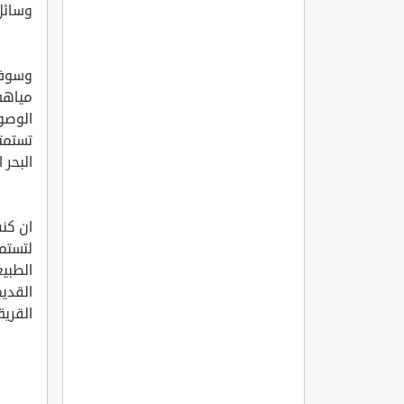
وسائل 
وسوف ت
مياهه 
الوصول
تستمتع
البحر 
ان كن
لتستم
الطبيع
القديم
القرية