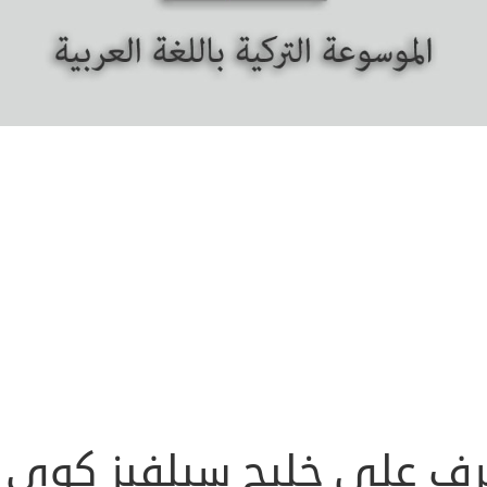
رف على خليج سيلفيز كوي