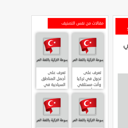
مقالات من نفس التصنيف
ي
تعرف على
تعرف على
تجول في تركيا
أجمل المناطق
وأنت مستلقي
السياحية في
على أريكتك
اسطنبول
..السياحة
المشهورة في
الافتراضية.
تركيا