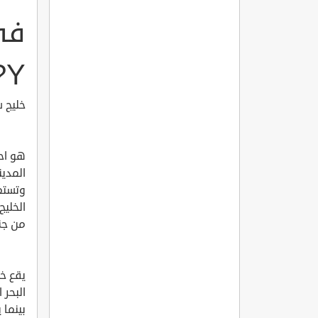
في
?Y
خليج سي
هو اح
المدين
وتستمت
الخليج
من جنا
يقع خ