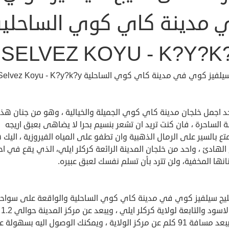
 مدينة كاي كوي الساحلية
SELVEZ KOYU - K?Y?K
لفيز كوي في مدينة كاي كوي الساحلية Selvez Koyu - K?y?k?y
د اجمل خلجان مدينة كاي كوي الجميلة والخيالية ، وهو من جنان هذ
ة الساحرة ، فان كنت تريد ان تشعر بنسيم بحرا لا يضاهى بعبق اريجه
ع بالسير على الرمال الذهبية وان تطفو على المياه الفيروزية ، اليك 
 الهادئ ، واحد من خلجان المدينة الرائعة كركلر ايلي، الذي يقع في اح
نها المخفية، ولن تترد بأن تسلم نفسك لعبق عبيره.
ليج سيلفيز كوي في مدينة كاي كوي الساحلية والواقعة على سواح
البحر 
بينما يبعد مسافة 91 كلم عن مركز الولاية ، ويمكنك الوصول اليه بسهولة ع