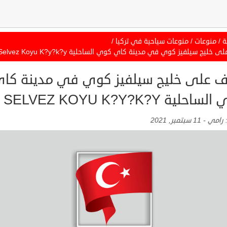
ة
/
منوعات
/
منوعات سياحية في تركيا
/
 خليج سيلفيز كوي في مدينة كاي كوي الساحلية Selvez Koyu K?y?k?y
ف على خليج سيلفيز كوي في مدينة كا
احلية SELVEZ KOYU K?Y?K?Y
:
رامي
-
11 سبتمبر, 2021