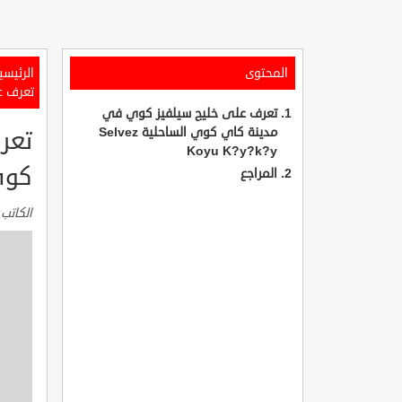
المحتوى
الرئيسي
تعرف على
تعرف على خليج سيلفيز كوي في
مدينة كاي كوي الساحلية Selvez
تعر
Koyu K?y?k?y
كوي الس
المراجع
الكاتب