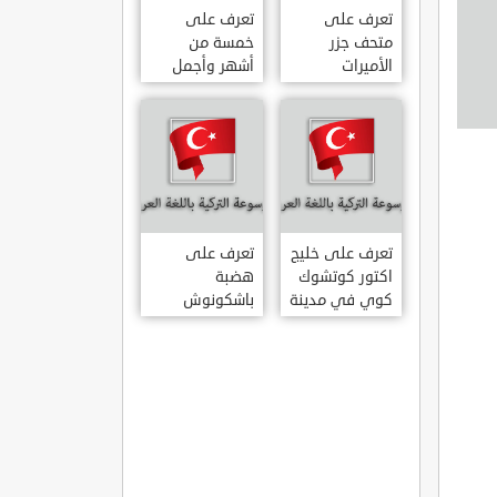
تعرف على
تعرف على
متحف جزر
خمسة من
الأميرات
أشهر وأجمل
ADALAR
قصور اسطنبول
MÜZESI
تعرف على خليج
تعرف على
اكتور كوتشوك
هضبة
كوي في مدينة
باشكونوش
داتشا الساحلية
الطبيعية في
AKTUR
مدينة كهرمان
KÜÇÜK KOY –
مرعش التركية
BA?KONU?
DATÇA
YAYLAS?
KAHRAMANMARA?