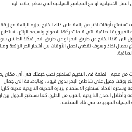
النقل الاعتيادية او مع المجاميع السياحية التي تنظم رحلات اليه .
ستمتع بأوقات اكثر من رائعة على ذلك الخليج بجزره الرائعة مع زرقة
الفيروزية الصافية التي قلما تحركها الامواج ونسيمه الرائع ، تستطيع
 الى هذا الخليج عن طريق البحر او عن طريق البحر فبكلا الحالتين س
 بجمال اخاذ وسوف تقضي احمل الأوقات بين أشجار الجر الرائعة وميا
الصافية.
ت من محبي المتعة في التخييم تستطيع نصب خيمتك في أي مكان يع
تع بوقت جميل على شاطئ البحر بدون قيود ، وبالإضافة الى جمال
ة وسحره الاخاذ تستطيع الاستمتاع بزيارة المدينة التاريخية مدينة كاريا
ة وأطلال المدن التاريخية بالقرب من الخليج، كما تستطيع التجول بين ا
 الجميلة الموجودة في تلك المنطقة .