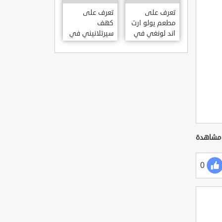
KILISESI
HATAY
تعرف على
تعرف على
مطعم يولو ارت
كهف
اند لونغي في
سيرتلانيني في
ازمير .. مطعم
ولاية ايدن .. من
بجدران متحف
اعاجيب الطبيعة
S?RTLANINI
YOLO ART &
MA?ARAS? –
LOUNGE ?
AYD?N
ZMIR
0