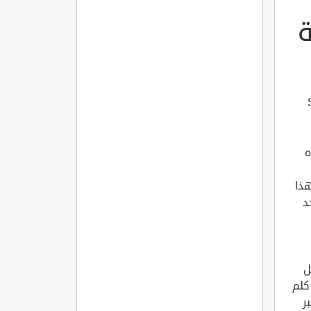
ه
هذا
د
ل
الاسود والتابعة لولاية كركلر ايلي ، ويبعد عن مركز المدينة حوالي 1.2 كلم
بر