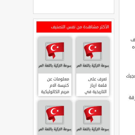
الأكثر مشاهدة من نفس التصنيف
وف
ه
جبك
تعرف على
معلومات عن
قلعة ارباز
كنيسة الام
التاريخية في
مريم الكاثوليكية
زقة
ولاية ايدن.. من
في هاتي .. من
القلاع الدولة
معالم المدينة
العثمانية
التاريخية
ARPAZ
والدينية
MERYEM ANA
KALESI AYDIN
KATOLIK