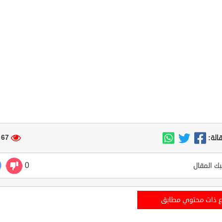
67 مشاهدة
الة:
0
ك المقال
ع ذات محتوي مطابق