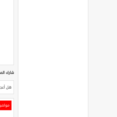
شارك المق
هل أعجب
مواضي