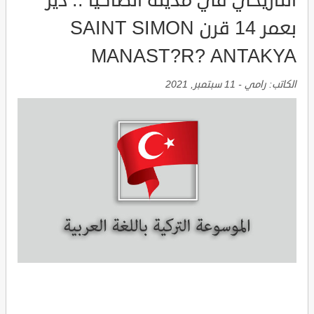
التاريخي في مدينة انطاكيا .. دير
بعمر 14 قرن SAINT SIMON
MANAST?R? ANTAKYA
الكاتب:
رامي
-
11 سبتمبر, 2021