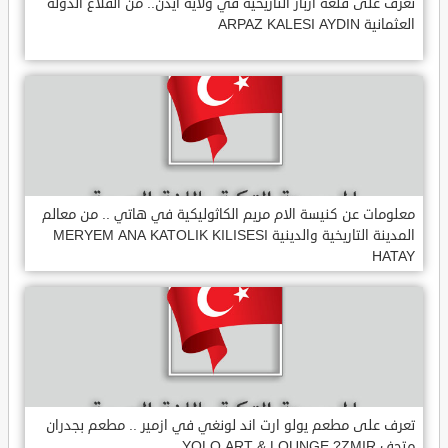
تعرف على قلعة ارباز التاريخية في ولاية ايدن.. من القلاع الدولة
العثمانية ARPAZ KALESI AYDIN
معلومات عن كنيسة الام مريم الكاثوليكية في هاتي .. من معالم
المدينة التاريخية والدينية MERYEM ANA KATOLIK KILISESI
HATAY
تعرف على مطعم يولو ارت اند لونغي في ازمير .. مطعم بجدران
متحف YOLO ART & LOUNGE ?ZMIR