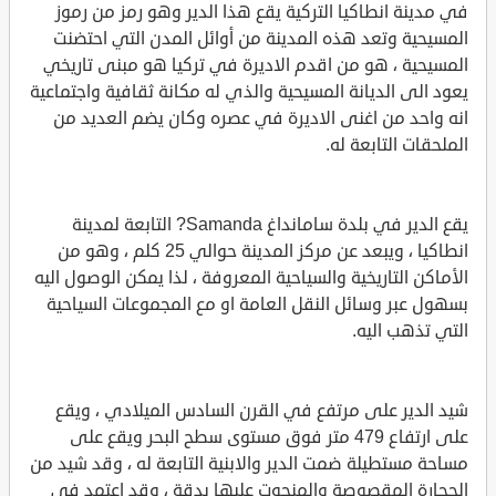
في مدينة انطاكيا التركية يقع هذا الدير وهو رمز من رموز
المسيحية وتعد هذه المدينة من أوائل المدن التي احتضنت
المسيحية ، هو من اقدم الاديرة في تركيا هو مبنى تاريخي
يعود الى الديانة المسيحية والذي له مكانة ثقافية واجتماعية
انه واحد من اغنى الاديرة في عصره وكان يضم العديد من
الملحقات التابعة له.
يقع الدير في بلدة سامانداغ Samanda? التابعة لمدينة
انطاكيا ، ويبعد عن مركز المدينة حوالي 25 كلم ، وهو من
الأماكن التاريخية والسياحية المعروفة ، لذا يمكن الوصول اليه
بسهول عبر وسائل النقل العامة او مع المجموعات السياحية
التي تذهب اليه.
شيد الدير على مرتفع في القرن السادس الميلادي ، ويقع
على ارتفاع 479 متر فوق مستوى سطح البحر ويقع على
مساحة مستطيلة ضمت الدير والابنية التابعة له ، وقد شيد من
الحجارة المقصوصة والمنحوت عليها بدقة ، وقد اعتمد في