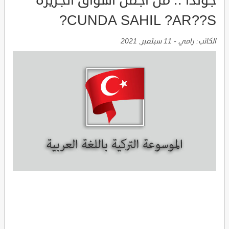
جوندا .. من اجمل أسواق الجزيرة
CUNDA SAHIL ?AR??S?
الكاتب:
رامي
-
11 سبتمبر, 2021