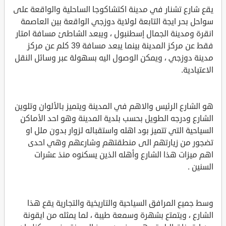
يقع شارع تشنار في مدينة اكتشاكوجا الساحلية والواقعة على
سواحل بحر ايجة التابعة لولاية دوزجي الواقعة بين العاصمة
انقرة ومدينة الجمال إسطنبول ، ويبعد الشاطئ مسافة امتار
فقط عن مركز المدينة بينما يبعد مسافة 39 كلم عن مركز
مدينة دوزجي ، ويمكن الوصول اليه بسهولة عبر وسائل النقل
الاعتيادية.
هو الشارع الرئيس والاهم في المدينة ويتميز بالألوان وتلوين
الشارع ودرجه الطويل بحسب بلدية المدينة وهو احد الأماكن
السياحية التي تتميز بود اهله واستقباله لزوار بدون ملل او
تضجور من زيارتهم الى منطقتهم وشارعهم وهي احدى
اهم ميزات هذا الشارع وأهله الذين يسكنوه منذ عشرات
السنين .
وسط جميع المرافق السياحية والتاريخية والتجارية يقع هذا
الشارع ، ويتمتع بشهرة وسمعة طيبة ، لما يمثله من ايقونة