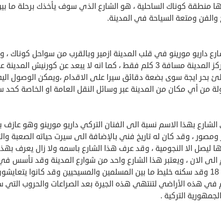
ها منطقة كوناك الساحلية ، هو الشارع الذي سوف يأخذك برحلة ما بي
خ والفن ومتعة السياحة في المدينة.
رع داريو مورينو في قلب المدينة ازمير وبالقرب من سواحل كوناك ، و
عن مركز المدينة مسافة 3 كلم فقط ، كما انه لا يبعد عن كورنيش المدينة
 بحر ايجة سوى بضعة دقائق سيرا على الاقدام ،ويمكن الوصول اليه
 من أي مكان من المدينة عبر وسائل النقل العامة او الخاصة كحد سو
شارع بهذا الاسم نسبة الى الفنان التركي داريو مورينو وهو عازف بي
 ومصور ، وقد كان له تاريخ فني بالإضافة الى سيرت حياته الصعبة وال
ا ليصل الا النجومية ، وقد عرف هذا الشارع باسمه ولا زال يعرف بهذا
الى الان ، ويعتبر هذا الشارع واحد من شوارع المدينة وقد تأسس في
القرن 18 وقد سكنه خليط ما بين المسلمين والمسيحيين وقد كانوا يتعايشو
 في هذه الأراضي لتنتهي هذه الجيرة بعد الصراعات والحروب التي 
لجمهورية التركية .