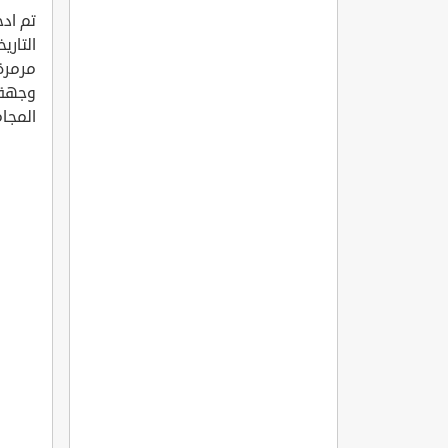
تم ادخ
التاري
مرمرة 
وجهة 
المجام