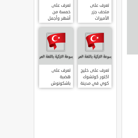
تعرف على
تعرف على
متحف جزر
خمسة من
الأميرات
أشهر وأجمل
ADALAR
قصور اسطنبول
MÜZESI
تعرف على خليج
تعرف على
اكتور كوتشوك
هضبة
كوي في مدينة
باشكونوش
داتشا الساحلية
الطبيعية في
AKTUR
مدينة كهرمان
KÜÇÜK KOY –
مرعش التركية
BA?KONU?
DATÇA
YAYLAS?
KAHRAMANMARA?