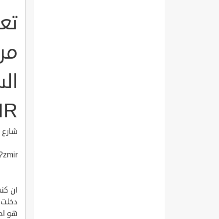
تع
من
IR
شارع د
?zmir
ان كنت
دخلت ب
هو احد