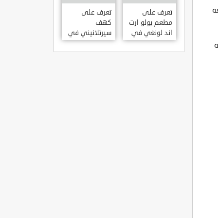
KILISESI
ه
HATAY
تعرف على
تعرف على
مطعم يولو ارت
كهف
اند لونغي في
سيرتلانيني في
ازمير .. مطعم
ولاية ايدن .. من
ه
بجدران متحف
اعاجيب الطبيعة
S?RTLANINI
YOLO ART &
MA?ARAS? –
LOUNGE ?
AYD?N
ZMIR