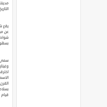
مدينت
التاري
يقع شا
شواطئ
بسهولة
سمي ال
وغيتار
اخترقه
الاسم 
بسلام
قيام ا