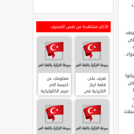
ن
الأكثر مشاهدة من نفس التصنيف
يبعد
 على
اء .
انوا
تعرف على
معلومات عن
تي
قلعة ارباز
كنيسة الام
التاريخية في
مريم الكاثوليكية
ولاية ايدن.. من
في هاتي .. من
القلاع الدولة
معالم المدينة
ن
العثمانية
التاريخية
سبقت
ARPAZ
والدينية
MERYEM ANA
KALESI AYDIN
KATOLIK