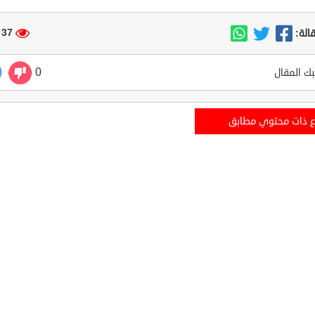
37 مشاهدة
الة:
0
ك المقال
ع ذات محتوي مطابق