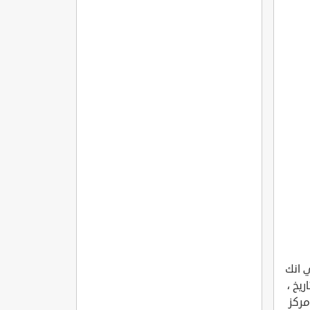
ي انك
يخ ،
مركز