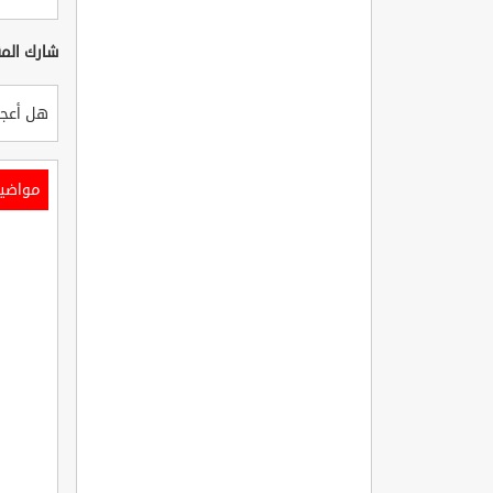
شارك المق
هل أعجب
مواضي