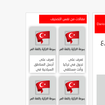
مقالات من نفس التصنيف
ية Dario Moreno Sokak
ع
تعرف على
تعرف على
تجول في تركيا
أجمل المناطق
وأنت مستلقي
السياحية في
على أريكتك
اسطنبول
..السياحة
المشهورة في
الافتراضية.
تركيا