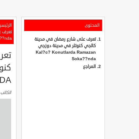
المحتوى
الرئيسي
??nda
تعرف على شارع رمضان في مدينة
كالجي كنوتلر في مدينة دوزجي
Kal?c? Konutlarda Ramazan
تعر
Soka??nda
المراجع
NDA
الكاتب