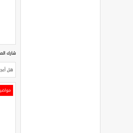
شارك المق
هل أعجب
مواضي