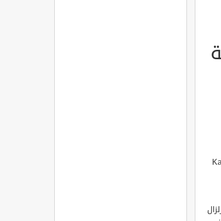
ة
Kal?c? K
زال