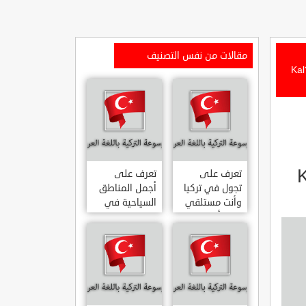
مقالات من نفس التصنيف
Kal?c? Konutla
تعرف على
تعرف على
تجول في تركيا
أجمل المناطق
وأنت مستلقي
السياحية في
على أريكتك
اسطنبول
..السياحة
المشهورة في
الافتراضية.
تركيا