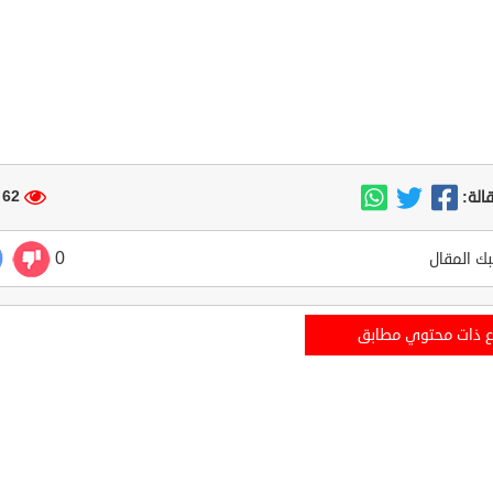
62 مشاهدة
الة:
0
ك المقال
ع ذات محتوي مطابق