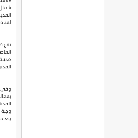
شمال 
العديد
لفترة
تقع هذ
المدين
وفي ك
بفعال
المدين
وجبة 
يتعام