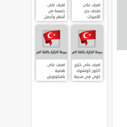
تعرف على
تعرف على
متحف جزر
خمسة من
الأميرات
أشهر وأجمل
ADALAR
قصور اسطنبول
MÜZESI
تعرف على خليج
تعرف على
اكتور كوتشوك
هضبة
كوي في مدينة
باشكونوش
داتشا الساحلية
الطبيعية في
AKTUR
مدينة كهرمان
KÜÇÜK KOY –
مرعش التركية
BA?KONU?
DATÇA
YAYLAS?
KAHRAMANMARA?