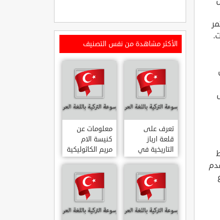
ن
مر
.
الأكثر مشاهدة من نفس التصنيف
ل
تعرف على
معلومات عن
قلعة ارباز
كنيسة الام
التاريخية في
مريم الكاثوليكية
ط
ولاية ايدن.. من
في هاتي .. من
قدم
القلاع الدولة
معالم المدينة
العثمانية
التاريخية
ARPAZ
والدينية
MERYEM ANA
KALESI AYDIN
KATOLIK