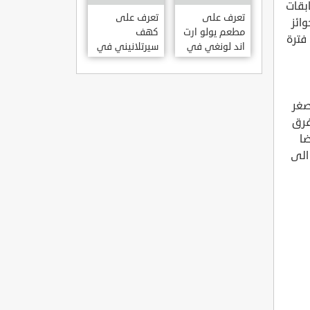
KILISESI
بقات
HATAY
تعرف على
تعرف على
ائز
مطعم يولو ارت
كهف
فترة
اند لونغي في
سيرتلانيني في
ازمير .. مطعم
ولاية ايدن .. من
بجدران متحف
اعاجيب الطبيعة
S?RTLANINI
YOLO ART &
صغر
MA?ARAS? –
LOUNGE ?
AYD?N
ZMIR
فرق
ضا
الى