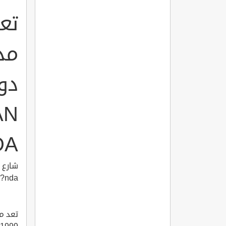
تع
مد
AN
DA
?nda
تعد م