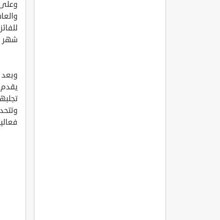
وعلى 
والعا
للفائز
شهر ر
وبعد ا
يقدم ع
تجلبها
وتتحدث
فعاليا