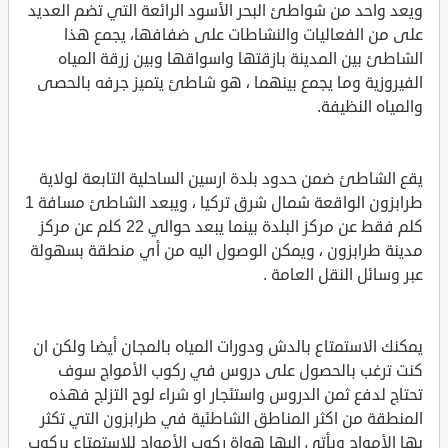
ويعد واحد من شواطئ البحر الأسود الرائعة التي تضم العديد
على من الفعاليات والنشاطات على ضفافها، يجمع هذا
الشاطئ بين المدينة بازقتها واسواقها وبين زرقة المياه
الفيروزية وما يجمع بينهما ، هو شاطئ يتميز جرفه بالحصى
والمياه النظيفة.
يقع الشاطئ ضمن حدود بلدة ارسين الساحلية التابعة لولاية
طرابزون الواقعة شمال شرق تركيا ، ويبعد الشاطئ مسافة 1
كلم فقط عن مركز البلدة بينما يبعد حوالي 22 كلم عن مركز
مدينة طرابزون ، ويمكن الوصول اليه من أي منطقة بسهولة
عبر وسائل النقل العامة .
يمكنك الاستمتاع بالدش ودورات المياه بالمجان أيضا ولكن ان
كنت ترغب بالحصول على دروس في ركوب الأمواج سوف
تحتاج لدفع ثمن الدروس واستئجار او شراء لوح التزلج فهذه
المنطقة من اكثر المناطق الشاطئية في طرابزون التي تكثر
بها الأمواج ويأتي اليها هواة ركوب الأمواج للاستمتاع بركوب