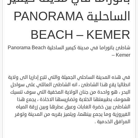
الساحلية PANORAMA
BEACH – KEMER
شاطئ بانوراما في مدينة كيمير الساحلية Panorama Beach
– Kemer
في هذه المدينة الساحلي الجميلة والتي تتبع إداريا الى ولاية
انطاليا يقع هذا الشاطئ ، انه الشاطئ العائلي على سواحل
البحر ، هو واحدة من جنان الولاية المخفية التي سوف تنسيك
همومك بطبيعتها الخلابة وتضاريسها الاخاذة ، يجمع هذا
الشاطئ بين خضرة الغابات وعبق عطرها وبين زرقة المياه
الفيروزية وما يجمع بينهما، ويتميز بقربه من المدينة وتوفر
المرافق الخدمية .