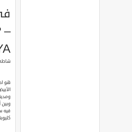
في 
 –
YA
شاطئ بورت
هو احد
الأبيض
ومدينت
وبين 
فيه س
كليوبتر