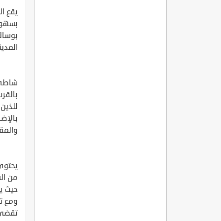
بسهولة
بوسائ
المدين
شاطئ 
بالقر
للذين 
بالإضا
والمق
يحتوي
من ال
حيث ي
ومع ت
تقضي 