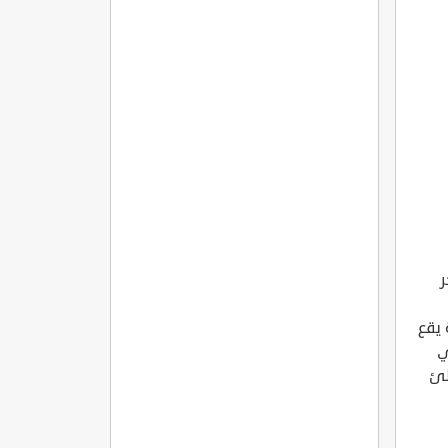
ر
 يقع
ي
طئ