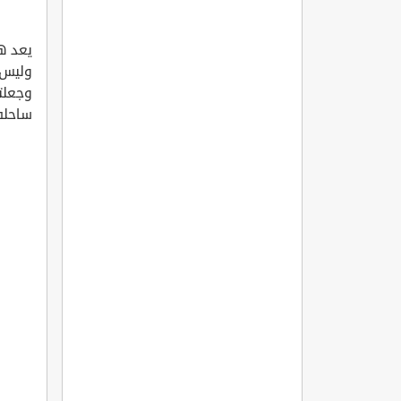
يعد ه
وليس 
وجعلت
ساحله 