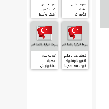
تعرف على
تعرف على
متحف جزر
خمسة من
الأميرات
أشهر وأجمل
ADALAR
قصور اسطنبول
MÜZESI
تعرف على خليج
تعرف على
اكتور كوتشوك
هضبة
كوي في مدينة
باشكونوش
داتشا الساحلية
الطبيعية في
AKTUR
مدينة كهرمان
KÜÇÜK KOY –
مرعش التركية
BA?KONU?
DATÇA
YAYLAS?
KAHRAMANMARA?