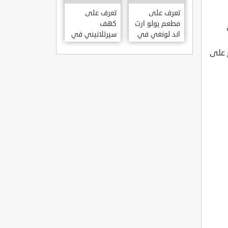
KILISESI
HATAY
تعرف على
تعرف على
مطعم يولو ارت
كهف
اند لونغي في
سيرتلانيني في
ازمير .. مطعم
ولاية ايدن .. من
 على
بجدران متحف
اعاجيب الطبيعة
S?RTLANINI
YOLO ART &
MA?ARAS? –
LOUNGE ?
AYD?N
ZMIR