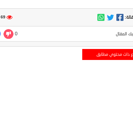
69 مشاهدة
الة:
0
ك المقال
ع ذات محتوي مطابق