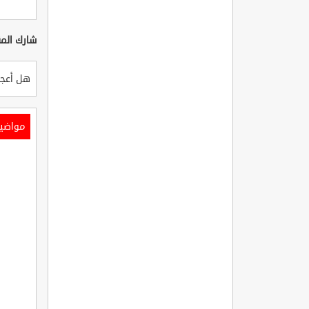
شارك المق
هل أعجب
مواضي