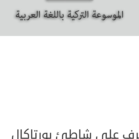
رف على شاطئ بورتاكال