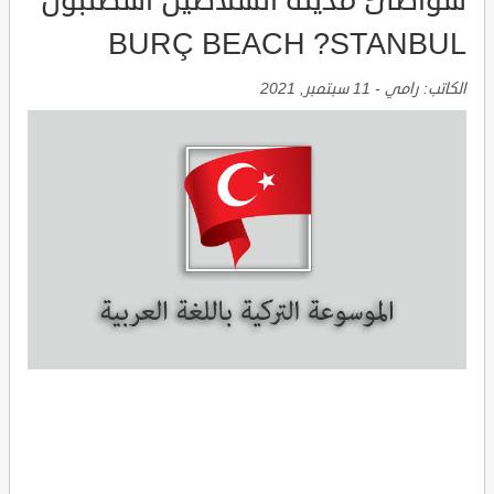
شواطئ مدينة السلاطين اسطنبول
BURÇ BEACH ?STANBUL
الكاتب:
رامي
-
11 سبتمبر, 2021