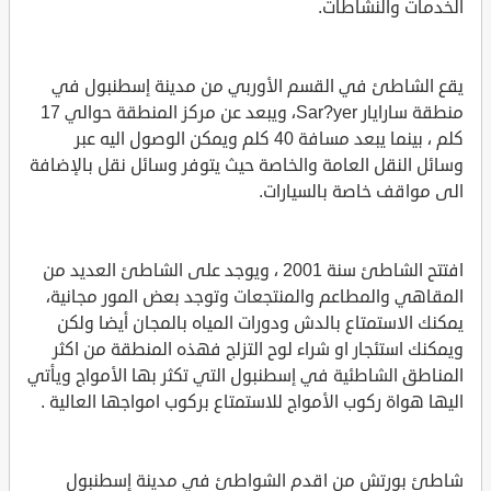
الخدمات والنشاطات.
يقع الشاطئ في القسم الأوربي من مدينة إسطنبول في
منطقة سارايار Sar?yer، ويبعد عن مركز المنطقة حوالي 17
كلم ، بينما يبعد مسافة 40 كلم ويمكن الوصول اليه عبر
وسائل النقل العامة والخاصة حيث يتوفر وسائل نقل بالإضافة
الى مواقف خاصة بالسيارات.
افتتح الشاطئ سنة 2001 ، ويوجد على الشاطئ العديد من
المقاهي والمطاعم والمنتجعات وتوجد بعض المور مجانية،
يمكنك الاستمتاع بالدش ودورات المياه بالمجان أيضا ولكن
ويمكنك استئجار او شراء لوح التزلج فهذه المنطقة من اكثر
المناطق الشاطئية في إسطنبول التي تكثر بها الأمواج ويأتي
اليها هواة ركوب الأمواج للاستمتاع بركوب امواجها العالية .
شاطئ بورتش من اقدم الشواطئ في مدينة إسطنبول