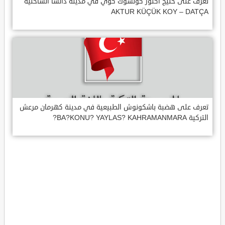
تعرف على خليج اكتور كوتشوك كوي في مدينة داتشا الساحلية
AKTUR KÜÇÜK KOY – DATÇA
تعرف على هضبة باشكونوش الطبيعية في مدينة كهرمان مرعش
التركية BA?KONU? YAYLAS? KAHRAMANMARA?