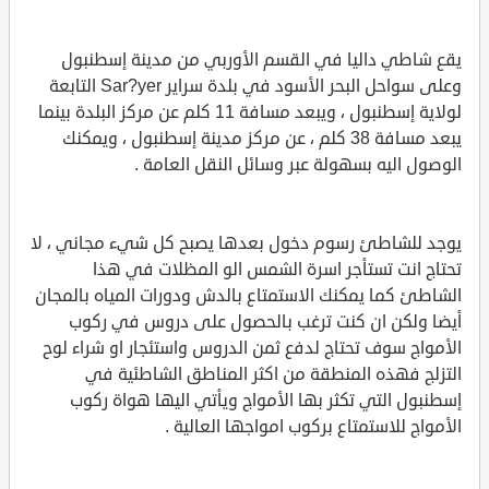
يقع شاطي داليا في القسم الأوربي من مدينة إسطنبول
وعلى سواحل البحر الأسود في بلدة سراير Sar?yer التابعة
لولاية إسطنبول ، ويبعد مسافة 11 كلم عن مركز البلدة بينما
يبعد مسافة 38 كلم ، عن مركز مدينة إسطنبول ، ويمكنك
الوصول اليه بسهولة عبر وسائل النقل العامة .
يوجد للشاطئ رسوم دخول بعدها يصبح كل شيء مجاني ، لا
تحتاج انت تستأجر اسرة الشمس الو المظلات في هذا
الشاطئ كما يمكنك الاستمتاع بالدش ودورات المياه بالمجان
أيضا ولكن ان كنت ترغب بالحصول على دروس في ركوب
الأمواج سوف تحتاج لدفع ثمن الدروس واستئجار او شراء لوح
التزلج فهذه المنطقة من اكثر المناطق الشاطئية في
إسطنبول التي تكثر بها الأمواج ويأتي اليها هواة ركوب
الأمواج للاستمتاع بركوب امواجها العالية .