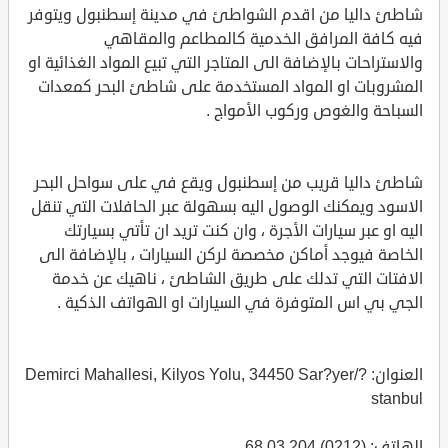
شاطئ داليا من اقدم الشواطئ في مدينة إسطنبول ويتوفر
فيه كافة المرافق الخدمية كالمطاعم والمقاهي
والاستراحات بالإضافة الى المتاجر التي تبيع المواد الغذائية او
المشروبات او المواد المستخدمة على شاطئ البحر كمعدات
السباحة والغوص وركوب الأمواج .
شاطئ داليا قريب من إسطنبول ويقع في على سواحل البحر
الاسود ويمكنك الوصول اليه بسهولة عبر الحافلات التي تنقل
اليه او عبر سيارات الأجرة ، وان كنت تريد ان تأتي بسيارتك
الخاصة فيوجد أماكن مخصصة لركن السيارات ، بالإضافة الى
الافتات التي تدلك على طريق الشاطئ ، ناهيك عن خدمة
الجي بي اس المتوفرة في السيارات او الهواتف الذكية .
العنوان: Demirci Mahallesi, Kilyos Yolu, 34450 Sar?yer/?
stanbul
الهاتف: (0212) 204 03 68