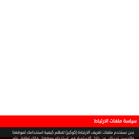
سياسة ملفات الارتباط
نحن نستخدم ملفات تعريف الارتباط (كوكيز) لفهم كيفية استخدامك لموقعنا
ولتحسين تجربتك. من خلال الاستمرار في استخدام موقعنا ، فإنك توافق على