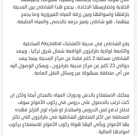
الخلابة وتضاريسها الاخاذة ، يجمع هذا الشاطئ بين المدينة
بازقتها واسواقها وبين زرقة المياه الفيروزية وما يجمع
بينهما ، هو شاطئ يتميز جرفه بالحصى والمياه النظيفة.
يقع الشاطئ في مدينة اكتشابات Akçaabat الساحلية
والتابعة لولاية طرابزون الواقعة شمال شرق تركيا ، ويبعد
الشاطئ مسافة 2 كلم فقط عن مركز المدينة بينما يبعد
حوالي 23 كلم عن مركز مدينة طرابزون ، ويمكن الوصول اليه
من أي منطقة بسهولة عبر وسائل النقل العامة .
يمكنك الاستمتاع بالدش ودورات المياه بالمجان أيضا ولكن ان
كنت ترغب بالحصول على دروس في ركوب الأمواج سوف
تحتاج لدفع ثمن الدروس واستئجار او شراء لوح التزلج فهذه
المنطقة من اكثر المناطق الشاطئية في طرابزون التي تكثر
بها الأمواج ويأتي اليها هواة ركوب الأمواج للاستمتاع بركوب
امواجها العالية .