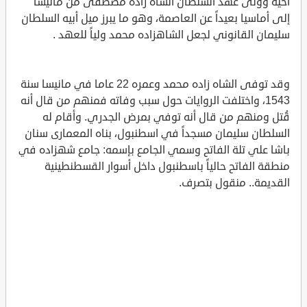
أخيه وولى عهد السلطان الشاه زاده مصطفى من مانيسا
إلى أماسيا بعيداً عن العاصمة، وهو ما يبرز ميل أبيه السلطان
سليمان القانوني لجعل الشاهزاده محمد ولياً للعهد .
وقد توفى الشاه زاده محمد وعمره 22 عاما في مانيسا سنة
1543، واختلفت الروايات حول سبب وفاته فمنهم من قال أنه
قُتل ومنهم من قال أنه توفي بمرض الجدري. وأقام له
السلطان سليمان مسجداً في اسطنبول، بناه المعمارى سنان
باشا علي تلة الفاتح وسمي الجامع بإسمه: جامع شهزاده في
منطقة الفاتح حالياً باسطنبول داخل أسوار القسطنطينية
القديمة.. منقول بتصرف.