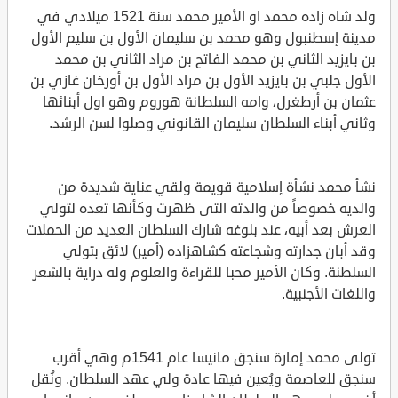
ولد شاه زاده محمد او الأمير محمد سنة 1521 ميلادي في
مدينة إسطنبول وهو محمد بن سليمان الأول بن سليم الأول
بن بايزيد الثاني بن محمد الفاتح بن مراد الثاني بن محمد
الأول جلبي بن بايزيد الأول بن مراد الأول بن أورخان غازي بن
عثمان بن أرطغرل، وامه السلطانة هوروم وهو اول أبنائها
وثاني أبناء السلطان سليمان القانوني وصلوا لسن الرشد.
نشأ محمد نشأة إسلامية قويمة ولقي عناية شديدة من
والديه خصوصاً من والدته التى ظهرت وكأنها تعده لتولي
العرش بعد أبيه، عند بلوغه شارك السلطان العديد من الحملات
وقد أبان جدارته وشجاعته كشاهزاده (أمير) لائق بتولي
السلطنة. وكان الأمير محبا للقراءة والعلوم وله دراية بالشعر
واللغات الأجنبية.
تولى محمد إمارة سنجق مانيسا عام 1541م وهي أقرب
سنجق للعاصمة ويُعين فيها عادة ولي عهد السلطان. ونُقل