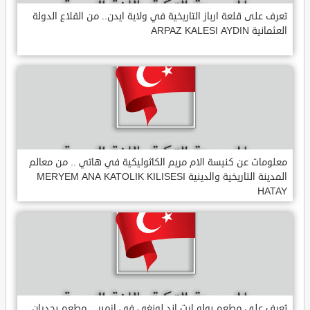
تعرف على قلعة ارباز التاريخية في ولاية ايدن.. من القلاع الدولة
العثمانية ARPAZ KALESI AYDIN
معلومات عن كنيسة الام مريم الكاثوليكية في هاتي .. من معالم
المدينة التاريخية والدينية MERYEM ANA KATOLIK KILISESI
HATAY
تعرف على مطعم يولو ارت اند لونغي في ازمير .. مطعم بجدران