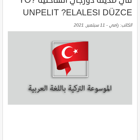
في مدينة دوزجي الساحلية YO?
UNPELIT ?ELALESI DÜZCE
الكاتب:
رامي
-
11 سبتمبر, 2021