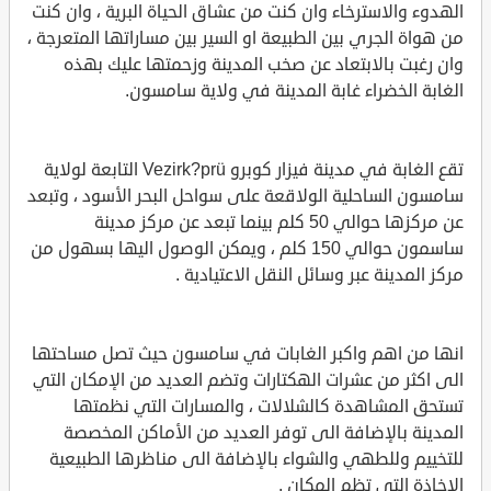
الهدوء والاسترخاء وان كنت من عشاق الحياة البرية ، وان كنت
من هواة الجري بين الطبيعة او السير بين مساراتها المتعرجة ،
وان رغبت بالابتعاد عن صخب المدينة وزحمتها عليك بهذه
الغابة الخضراء غابة المدينة في ولاية سامسون.
تقع الغابة في مدينة فيزار كوبرو Vezirk?prü التابعة لولاية
سامسون الساحلية الولاقعة على سواحل البحر الأسود ، وتبعد
عن مركزها حوالي 50 كلم بينما تبعد عن مركز مدينة
ساسمون حوالي 150 كلم ، ويمكن الوصول اليها بسهول من
مركز المدينة عبر وسائل النقل الاعتيادية .
انها من اهم واكبر الغابات في سامسون حيث تصل مساحتها
الى اكثر من عشرات الهكتارات وتضم العديد من الإمكان التي
تستحق المشاهدة كالشلالات ، والمسارات التي نظمتها
المدينة بالإضافة الى توفر العديد من الأماكن المخصصة
للتخييم وللطهي والشواء بالإضافة الى مناظرها الطبيعية
الاخاذة التي تظم المكان .