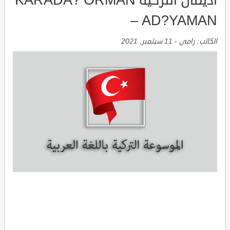
اديمان التركية KARADA? ORMAN
– AD?YAMAN
الكاتب:
رامي
-
11 سبتمبر, 2021